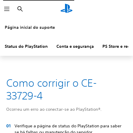
Pesquisar
Página inicial do suporte
Status do PlayStation
Conta e segurança
PS Store e ree
Como corrigir o CE-
33729-4
Ocorreu um erro ao conectar-se ao PlayStation®.
Verifique a página de status do PlayStation para saber
se há falhas ou manutenção do servidor.