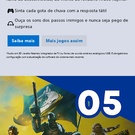
Sinta cada gota de chuva com a resposta tátil
Ouça os sons dos passos inimigos e nunca seja pego de
surpresa
Saiba mais
Mais jogos assim
*Áudio em 3D via alto-falantes integrados da TV ou fones de ouvido estéreo analógicos/USB. É obrigatória a
configuração com a atualização do software do sistema mais recente.