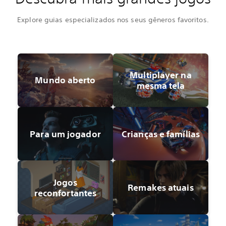
Explore guias especializados nos seus gêneros favoritos.
Multiplayer na
Mundo aberto
mesma tela
Para um jogador
Crianças e famílias
Jogos
Remakes atuais
reconfortantes