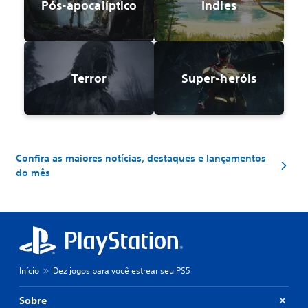
Pós-apocalíptico
Indies
Terror
Super-heróis
Confira as maiores notícias, destaques e lançamentos
do mês
Início
Dez jogos para você estrear seu PS5
Sobre