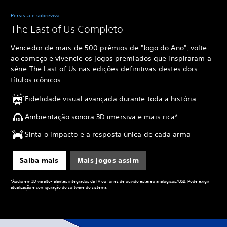
Persista e sobreviva
The Last of Us Completo
Vencedor de mais de 500 prêmios de "Jogo do Ano", volte
ao começo e vivencie os jogos premiados que inspiraram a
série The Last of Us nas edições definitivas destes dois
títulos icônicos.
Fidelidade visual avançada durante toda a história
Ambientação sonora 3D imersiva e mais rica*
Sinta o impacto e a resposta única de cada arma
Saiba mais
Mais jogos assim
*Áudio em 3D via alto-falantes integrados da TV ou fones de ouvido estéreo analógicos/USB. Pode exigir
atualização e configuração do software do sistema.