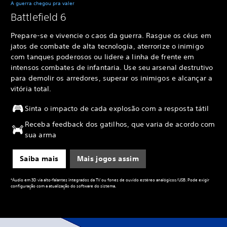
A guerra chegou pra valer
Battlefield 6
Prepare-se e vivencie o caos da guerra. Rasgue os céus em
jatos de combate de alta tecnologia, aterrorize o inimigo
com tanques poderosos ou lidere a linha de frente em
intensos combates de infantaria. Use seu arsenal destrutivo
para demolir os arredores, superar os inimigos e alcançar a
vitória total.
Sinta o impacto de cada explosão com a resposta tátil
Receba feedback dos gatilhos, que varia de acordo com
sua arma
Saiba mais
Mais jogos assim
*Áudio em 3D via alto-falantes integrados da TV ou fones de ouvido estéreo analógicos/USB. Pode exigir
configuração com a atualização do software do sistema.