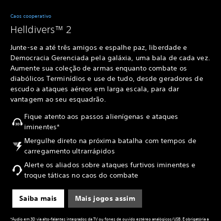
Caos cooperativo
Helldivers™ 2
Junte-se a até três amigos e espalhe paz, liberdade e
Democracia Gerenciada pela galáxia, uma bala de cada vez.
Aumente sua coleção de armas enquanto combate os
diabólicos Terminídios e use de tudo, desde geradores de
escudo a ataques aéreos em larga escala, para dar
vantagem ao seu esquadrão.
Fique atento aos passos alienígenas e ataques
iminentes*
Mergulhe direto na próxima batalha com tempos de
carregamento ultrarrápidos
Alerte os aliados sobre ataques furtivos iminentes e
troque táticas no caos do combate
Saiba mais
Mais jogos assim
*Áudio em 3D via alto-falantes integrados da TV ou fones de ouvido estéreo analógicos/USB. É obrigatória a