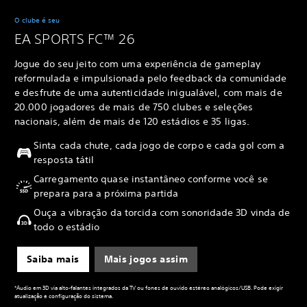
O clube é seu
EA SPORTS FC™ 26
Jogue do seu jeito com uma experiência de gameplay
reformulada e impulsionada pelo feedback da comunidade
e desfrute de uma autenticidade inigualável, com mais de
20.000 jogadores de mais de 750 clubes e seleções
nacionais, além de mais de 120 estádios e 35 ligas.
Sinta cada chute, cada jogo de corpo e cada gol com a
resposta tátil
Carregamento quase instantâneo conforme você se
prepara para a próxima partida
Ouça a vibração da torcida com sonoridade 3D vinda de
todo o estádio
Saiba mais
Mais jogos assim
*Áudio em 3D via alto-falantes integrados da TV ou fones de ouvido estéreo analógicos/USB. Pode exigir
atualização e configuração do sistema.