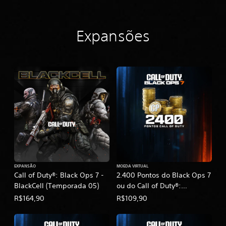
Expansões
EXPANSÃO
MOEDA VIRTUAL
Call of Duty®: Black Ops 7 -
2.400 Pontos do Black Ops 7
BlackCell (Temporada 05)
ou do Call of Duty®:
Warzone™
R$164,90
R$109,90