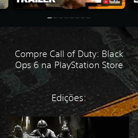
Compre Call of Duty: Black
Ops 6 na PlayStation Store
Edições:
M
W
4
P