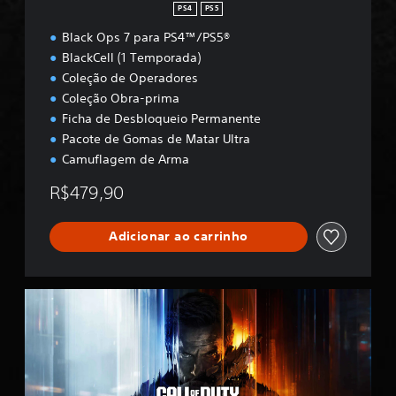
PS4
PS5
Black Ops 7 para PS4™/PS5®
BlackCell (1 Temporada)
Coleção de Operadores
Coleção Obra-prima
Ficha de Desbloqueio Permanente
Pacote de Gomas de Matar Ultra
Camuflagem de Arma
R$479,90
Adicionar ao carrinho
B
O
7
M
u
l