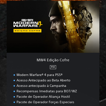
M
W
4
E
d
i
ç
ã
o
C
o
f
r
MW4 Edição Cofre
e
PS5
Modern Warfare® 4 para PS5®
Acesso Antecipado ao Beta Aberto
Acesso antecipado à Campanha
Recompensas Imediatas para BO7/WZ
Pacote de Operador Aliança Hostil
Pacote de Operador Forças Especiais