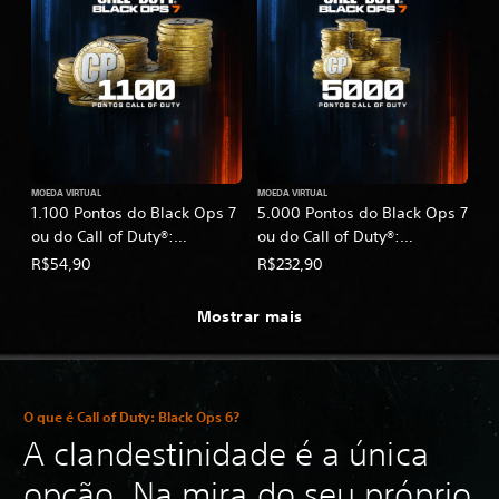
MOEDA VIRTUAL
MOEDA VIRTUAL
1.100 Pontos do Black Ops 7
5.000 Pontos do Black Ops 7
ou do Call of Duty®:
ou do Call of Duty®:
Warzone™
Warzone™
R$54,90
R$232,90
Mostrar mais
O que é Call of Duty: Black Ops 6?
A clandestinidade é a única
opção. Na mira do seu próprio