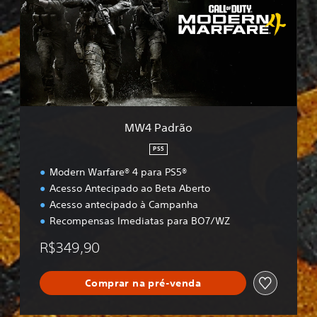
a
d
r
ã
o
MW4 Padrão
PS5
Modern Warfare® 4 para PS5®
Acesso Antecipado ao Beta Aberto
Acesso antecipado à Campanha
Recompensas Imediatas para BO7/WZ
R$349,90
Comprar na pré-venda