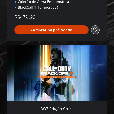
Coleção de Arma Emblemática
BlackCell (1 Temporada)
R$479,90
Comprar na pré-venda
B
O
7
E
d
i
ç
ã
o
C
o
f
r
BO7 Edição Cofre
e