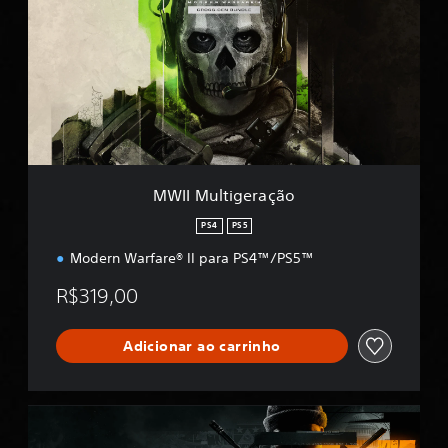
I
M
u
l
t
i
g
e
r
a
MWII Multigeração
ç
ã
PS4
PS5
o
Modern Warfare® II para PS4™/PS5™
R$319,00
Adicionar ao carrinho
B
O