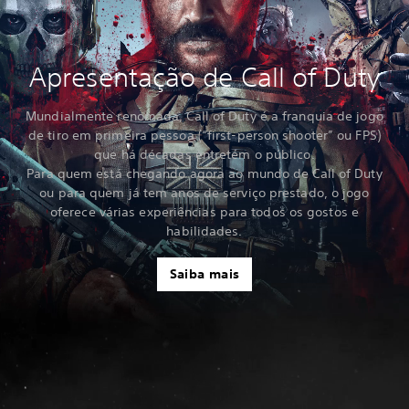
Apresentação de Call of Duty
Mundialmente renomada, Call of Duty é a franquia de jogo
de tiro em primeira pessoa (“first-person shooter” ou FPS)
que há décadas entretém o público.
Para quem está chegando agora ao mundo de Call of Duty
ou para quem já tem anos de serviço prestado, o jogo
oferece várias experiências para todos os gostos e
habilidades.
Saiba mais