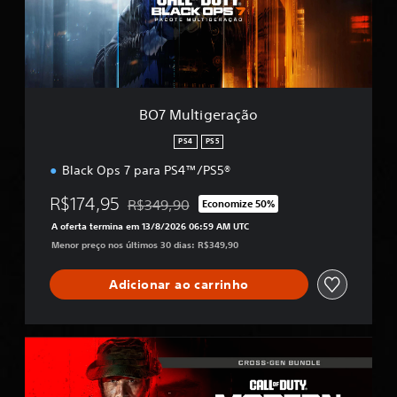
t
i
g
e
r
a
ç
BO7 Multigeração
ã
o
PS4
PS5
Black Ops 7 para PS4™/PS5®
R$174,95
R$349,90
Economize 50%
Desconto aplicado no preço original de R$349
A oferta termina em 13/8/2026 06:59 AM UTC
Menor preço nos últimos 30 dias: R$349,90
Adicionar ao carrinho
M
W
I
I