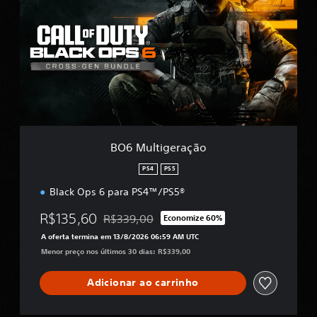
6
M
u
l
t
i
g
e
r
a
ç
BO6 Multigeração
ã
o
PS4
PS5
Black Ops 6 para PS4™/PS5®
R$135,60
R$339,00
Economize 60%
Desconto aplicado no preço original de R$33
A oferta termina em 13/8/2026 06:59 AM UTC
Menor preço nos últimos 30 dias: R$339,00
Adicionar ao carrinho