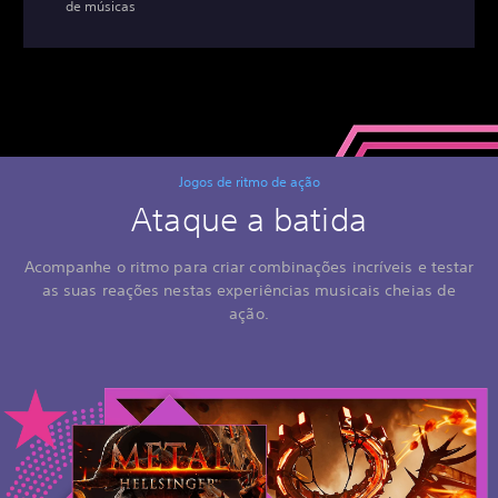
de músicas
Jogos de ritmo de ação
Ataque a batida
Acompanhe o ritmo para criar combinações incríveis e testar
as suas reações nestas experiências musicais cheias de
ação.