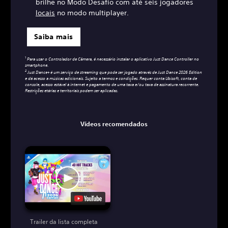
brilhe no Modo Desafio com até seis jogadores
locais
no modo multiplayer.
Saiba mais
1
Para usar o Controlador de Câmera, é necessário instalar o aplicativo Just Dance Controller no
smartphone.
2
Just Dance+ é um serviço de streaming que pode ser jogado através de Just Dance 2026 Edition
e dá acesso a músicas adicionais. Sujeito a termos e condições. Requer conta Ubisoft, conta de
console, acesso estável à internet e pagamento de uma taxa e/ou taxa de assinatura recorrente.
Restrições etárias e territoriais podem ser aplicadas.
Vídeos recomendados
Trailer da lista completa