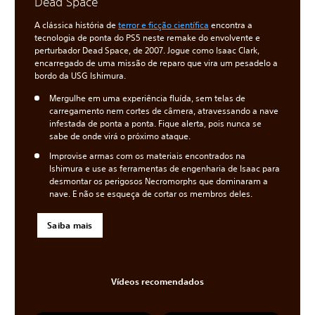
Dead Space
A clássica história de
terror e ficção científica
encontra a
tecnologia de ponta do PS5 neste remake do envolvente e
perturbador Dead Space, de 2007. Jogue como Isaac Clark,
encarregado de uma missão de reparo que vira um pesadelo a
bordo da USG Ishimura.
Mergulhe em uma experiência fluída, sem telas de
carregamento nem cortes de câmera, atravessando a nave
infestada de ponta a ponta. Fique alerta, pois nunca se
sabe de onde virá o próximo ataque.
Improvise armas com os materiais encontrados na
Ishimura e use as ferramentas de engenharia de Isaac para
desmontar os perigosos Necromorphs que dominaram a
nave. E não se esqueça de cortar os membros deles.
Saiba mais
Vídeos recomendados