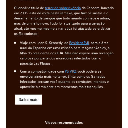
O lendário título de
terror de sobrevivência
da Capcom, lançado
em 2005, está de volta neste remake, que traz os sustos e o
derramamento de sangue que todo mundo conhece e adora,
mas de um jeito novo. Tudo foi atualizado para a geração
atual, até mesmo mesmo a narrativa foi ajustada para deixar
os fãs curiosos.
Viaje com Leon S. Kennedy, de
Resident Evil
, para a área
rural da Espanha em uma missão para resgatar Ashley, a
filha do presidente dos EUA. Mas não espere uma recepção
calorosa por parte dos moradores infectados com o
parasita Las Plagas.
Com a compatibilidade com
PS VR2
, você poderá se
envolver ainda mais no terror. Sinta como os Ganados
infectados cercam você durante os combates intensos e
aproveite o ambiente em momentos mais tranquilos.
Saiba mais
Vídeos recomendados