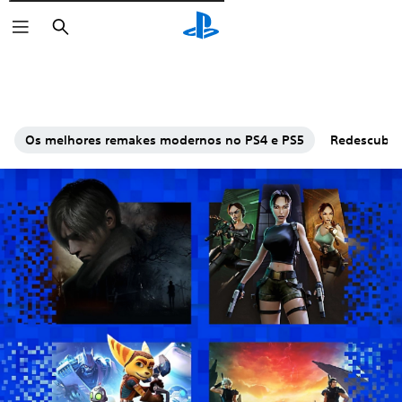
Pesquisar
Os melhores remakes modernos no PS4 e PS5
Redescubra 