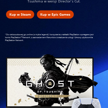
Tsushima w wersji Director’s Cut.
Kup w Steam
Kup w Epic Games
* Do wieloosobowej gry online (w trybie legend) i korzystania z nakładki PlayStation wymagane jest
konto PlayStation™Network, z zastrzeżeniem
Warunków świadczenia usługi i Umowy użytkownika
PlayStation Network
.