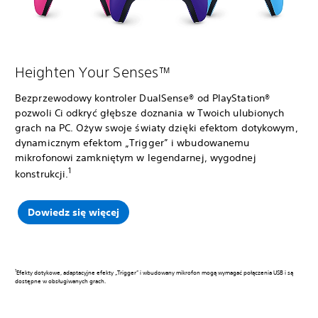
Heighten Your Senses™
Bezprzewodowy kontroler DualSense® od PlayStation®
pozwoli Ci odkryć głębsze doznania w Twoich ulubionych
grach na PC. Ożyw swoje światy dzięki efektom dotykowym,
dynamicznym efektom „Trigger” i wbudowanemu
mikrofonowi zamkniętym w legendarnej, wygodnej
1
konstrukcji.
Dowiedz się więcej
Efekty dotykowe, adaptacyjne efekty „Trigger” i wbudowany mikrofon mogą wymagać połączenia USB i są
dostępne w obsługiwanych grach.‎