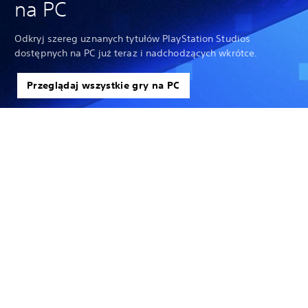
na PC
Odkryj szereg uznanych tytułów PlayStation Studios
dostępnych na PC już teraz i nadchodzących wkrótce.
Przeglądaj wszystkie gry na PC
Strona główna
Gry
Ghost of Tsushima
Ghost of Tsushima Director’s Cut na PC
Informacje ogólne
Informacje o SIE
Kariera
PlayStation Studios