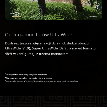
Obsługa monitorów UltraWide
Dostrzeż jeszcze więcej akcji dzięki obsłudze obrazu
UltraWide (21:9), Super UltraWide (32:9), a nawet formatu
1
48:9 w konfiguracji z trzema monitorami.
1
Wymagane kompatybilny komputer oraz ekran.
2
Wymagane kompatybilny komputer i karta graficzna.
3
Aby w pełni skorzystać z funkcji kontrolera, wymagane jest połączenie przewodowe.