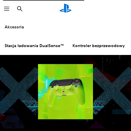
Wyszukaj
Klikaj w ikony
aby dowiedzieć się
Akcesoria
Stacja ładowania DualSense™
Kontroler bezprzewodowy D