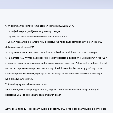
1. W porównaniu z kontrolerem bezprzewodowym DUALSHOCK 4.
2. Funkcja dostępna, jeśli jest obsługiwana przez grę.
3. Wymagane połączenie internetowe i konto w PlayStation.
4. Zestaw nie zawiera przewodu. Aby podłączyć lub naładować kontroler, użyj przewodu USB
dołączonego do konsoli PS5.
5. Urządzenia z systemem macOS 11.3, iOS 14.5, iPadOS 14.5 lub tvOS 14.5 lub nowszym.
6. PS Remote Play wymaga aplikacji Remote Play połączonej z siecią Wi-Fi, konsoli PS4™ lub PS5™
z najnowszym oprogramowaniem systemu oraz kompatybilnej gry. Zaleca się korzystanie z konsoli
PS4 lub PS5 z połączeniem przewodowym za pośrednictwem kabla LAN. Aby grać za pomocą
kontrolera przez Bluetooth®, wymagana jest aplikacja Remote Play na iOS i iPadOS w wersji 4.0
lub na macOS w wersji 4.1.
7. Kontrolery są sprzedawane oddzielnie.
8 Efekty dotykowe, adaptacyjne efekty „Trigger” i wbudowany mikrofon mogą wymagać
połączenia USB i są dostępne w obsługiwanych grach.
Zawsze aktualizuj oprogramowanie systemu PS5 oraz oprogramowanie kontrolera