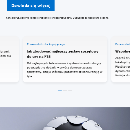
Dowiedz się więcej
Konsola PS5, pokrywa konsoli oraz kontroler bezprzewodowy DualSense sprzedawane osobno.
Przewodnik dla kupującego
Przewodni
Jak zbudować najlepszy zestaw sprzętowy
Wspólne
lerami,
iami dla
do gry na PS5
Zaproś dru
lokalnych 
Od najlepszych telewizorów i systemów audio do gry
PlayStatio
po przydatne dodatki – stwórz domowy zestaw
dynamiczn
sprzętowy, dzięki któremu pozostawisz konkurencję w
funkcje d
tyle.
DualSense