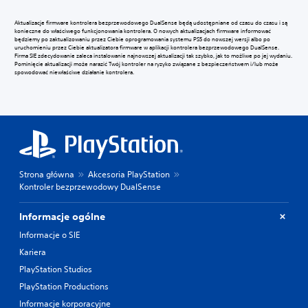
Aktualizacje firmware kontrolera bezprzewodowego DualSense będą udostępniane od czasu do czasu i są
konieczne do właściwego funkcjonowania kontrolera. O nowych aktualizacjach firmware informować
będziemy po zaktualizowaniu przez Ciebie oprogramowania systemu PS5 do nowszej wersji albo po
uruchomieniu przez Ciebie aktualizatora firmware w aplikacji kontrolera bezprzewodowego DualSense.
Firma SIE zdecydowanie zaleca instalowanie najnowszej aktualizacji tak szybko, jak to możliwe po jej wydaniu.
Pominięcie aktualizacji może narazić Twój kontroler na ryzyko związane z bezpieczeństwem i/lub może
spowodować niewłaściwe działanie kontrolera.
Strona główna
Akcesoria PlayStation
Kontroler bezprzewodowy DualSense
Informacje ogólne
Informacje o SIE
Kariera
PlayStation Studios
PlayStation Productions
Informacje korporacyjne