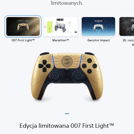
limitowanych.
007 First Light™
Marathon™
Genshin Impact
20. rocz
W
Edycja limitowana 007 First Light™