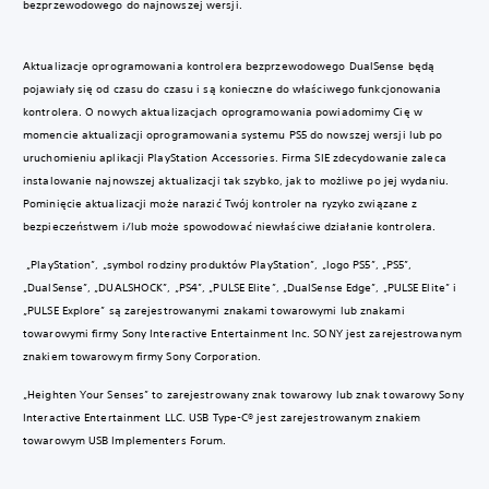
bezprzewodowego do najnowszej wersji.
Aktualizacje oprogramowania kontrolera bezprzewodowego DualSense będą
pojawiały się od czasu do czasu i są konieczne do właściwego funkcjonowania
kontrolera. O nowych aktualizacjach oprogramowania powiadomimy Cię w
momencie aktualizacji oprogramowania systemu PS5 do nowszej wersji lub po
uruchomieniu aplikacji PlayStation Accessories. Firma SIE zdecydowanie zaleca
instalowanie najnowszej aktualizacji tak szybko, jak to możliwe po jej wydaniu.
Pominięcie aktualizacji może narazić Twój kontroler na ryzyko związane z
bezpieczeństwem i/lub może spowodować niewłaściwe działanie kontrolera.
„PlayStation”, „symbol rodziny produktów PlayStation”, „logo PS5”, „PS5”,
„DualSense”, „DUALSHOCK”, „PS4”, „PULSE Elite”, „DualSense Edge”, „PULSE Elite” i
„PULSE Explore” są zarejestrowanymi znakami towarowymi lub znakami
towarowymi firmy Sony Interactive Entertainment Inc. SONY jest zarejestrowanym
znakiem towarowym firmy Sony Corporation.
„Heighten Your Senses” to zarejestrowany znak towarowy lub znak towarowy Sony
Interactive Entertainment LLC. USB Type-C® jest zarejestrowanym znakiem
towarowym USB Implementers Forum.