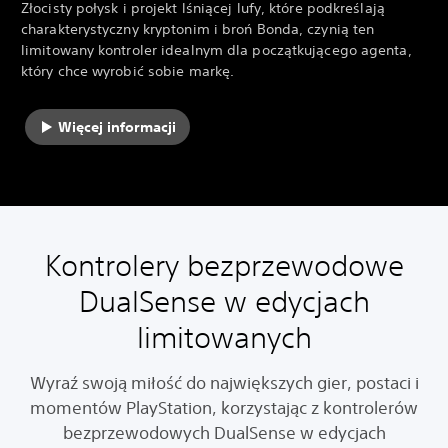
Złocisty połysk i projekt lśniącej lufy, które podkreślają
charakterystyczny kryptonim i broń Bonda, czynią ten
limitowany kontroler idealnym dla początkującego agenta,
który chce wyrobić sobie markę.
Więcej informacji
Kontrolery bezprzewodowe
DualSense w edycjach
limitowanych
Wyraź swoją miłość do największych gier, postaci i
momentów PlayStation, korzystając z kontrolerów
bezprzewodowych DualSense w edycjach