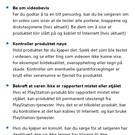
Be om videobevis
Før du godtar å ta en titt personlig, bør du be selgeren om
en video som viser at de tester alle portene, knappene og
diskstasjonene (hvis aktuelt). Be dem om å vise at
produktet blir slått på og koblet til Internett (hvis aktuelt).
Kontroller produktet nøye
Hold produktet før du kjøper det. Sjekk det som ble testet
i videoen, og se etter ting som videoen ikke kunne vise,
for eksempel bildekvalitet, overoppheting eller tegn på
skade. Kontroller om eventuelle garantiforseglinger er
brutt eller serienumre er fjernet fra produktet.
Bekreft at varen ikke er rapportert mistet eller stjålet
Hvis et PlayStation-produkt blir rapportert mistet eller
stjålet, kan produktet bli permanent utestengt fra
PlayStation-tjenester. Hvis det er et tilkoblet produkt, bør
du kontrollere at det kan kobles til Internett, og kan bruke
PlayStation-tjenester.
Hvis du kjøper en konsoll, bør du sørge for at selgeren har
deaktivert den og ikke lenger har tilgang til den.