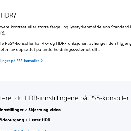
r HDR?
øyere kontrast eller større farge- og lysstyrkeområde enn Standard
R).
lle PS5®-konsoller har 4K- og HDR-funksjoner, avhenger den tilgjen
iteten av oppsettet på underholdningssystemet ditt.
llinger på PS5-konsoller
usterer du HDR-innstillingene på PS5-konsoller
Innstillinger
>
Skjerm og video
Videoutgang
>
Juster HDR
.