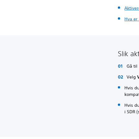
Aktive
Hva er
Slik a
Gå til
Velg
Hvis d
kompat
Hvis d
i SDR 