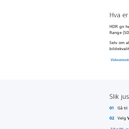
Hva e
HDR gir h
Range (SD
Selv om a
bildekval
Videoinnsti
Slik j
Gå til
Velg