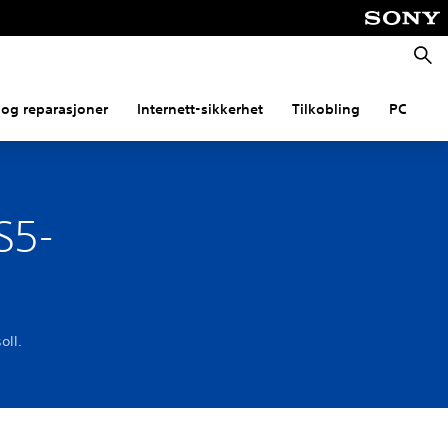
Søk
og reparasjoner
Internett-sikkerhet
Tilkobling
PC
S5-
oll.