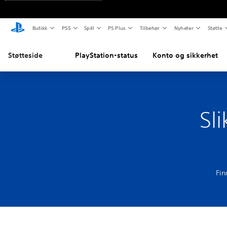
Butikk
PS5
Spill
PS Plus
Tilbehør
Nyheter
Støtte
Støtteside
PlayStation-status
Konto og sikkerhet
Sl
Fin