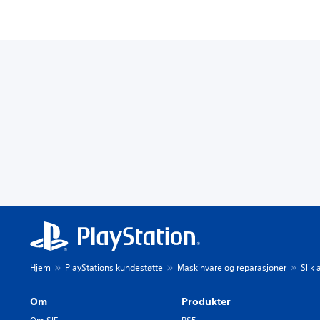
Hjem
PlayStations kundestøtte
Maskinvare og reparasjoner
Slik
Om
Produkter