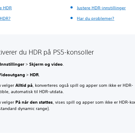
re HDR
Justere HDR-innstillinger
 HDR?
Har du problemer?
ktiverer du HDR på PS5-konsoller
Innstillinger
>
Skjerm og video
.
Videoutgang
>
HDR
.
u velger
Alltid på
, konverteres også spill og apper som ikke er HDR-
ible, automatisk til HDR-utdata.
u velger
På når den støttes
, vises spill og apper som ikke er HDR-k
(standard dynamic range).