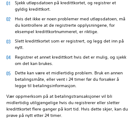
Sjekk utløpsdatoen på kredittkortet, og registrer et
gyldig kredittkort.
Hvis det ikke er noen problemer med utløpsdatoen, må
du kontrollere at de registrerte opplysningene, for
eksempel kredittkortnummeret, er riktige.
Slett kredittkortet som er registrert, og legg det inn på
nytt.
Registrer et annet kredittkort hvis det er mulig, og sjekk
om det kan brukes.
Dette kan være et midlertidig problem. Bruk en annen
betalingsmåte, eller vent i 24 timer før du forsøker å
legge til betalingsinformasjon.
Vær oppmerksom på at betalingstransaksjoner vil bli
midlertidig utilgjengelige hvis du registrerer eller sletter
kredittkortet flere ganger på kort tid. Hvis dette skjer, kan du
prøve på nytt etter 24 timer.