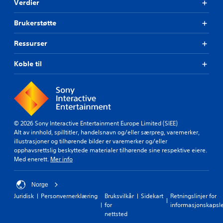
Verdier
Brukerstøtte
Ressurser
Koble til
© 2026 Sony Interactive Entertainment Europe Limited (SIEE)
Alt av innhold, spilltitler, handelsnavn og/eller særpreg, varemerker,
illustrasjoner og tilhørende bilder er varemerker og/eller
opphavsrettslig beskyttede materialer tilhørende sine respektive eiere.
Med enerett.
Mer info
Norge
Juridisk
Personvernerklæring
Bruksvilkår
Sidekart
Retningslinjer for
for
informasjonskapsl
nettsted