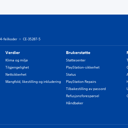
 4-feilkoder
CE-35287-5
Verdier
Brukerstøtte
Klima og miljø
Støttesenter
Tilgjengelighet
PlayStation-sikkerhet
Nettsikkerhet
Status
Mangfold, likestilling og inkludering
PlayStation Repairs
Tilbakestilling av passord
Refusjonsforespørsel
Håndbøker