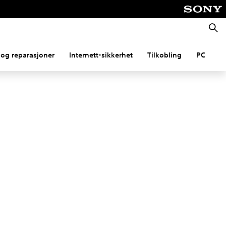
Søk
og reparasjoner
Internett-sikkerhet
Tilkobling
PC
.