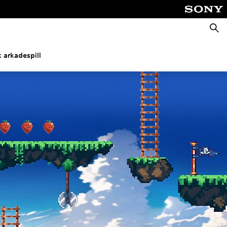
Søk
k arkadespill