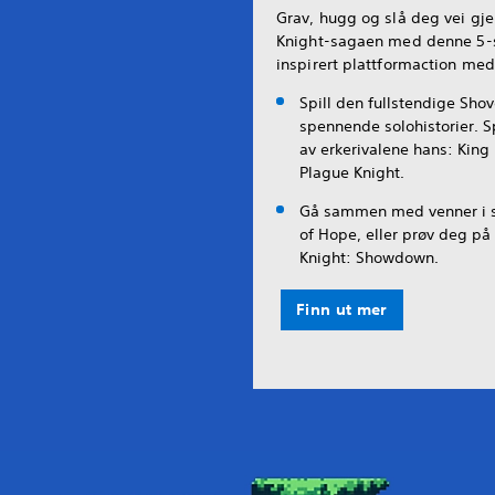
Grav, hugg og slå deg vei gj
Knight-sagaen med denne 5-s
inspirert plattformaction me
Spill den fullstendige Shov
spennende solohistorier. S
av erkerivalene hans: King
Plague Knight.
Gå sammen med venner i 
of Hope, eller prøv deg på i
Knight: Showdown.
Finn ut mer