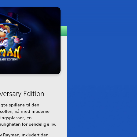
ersary Edition
gte spillene til den
nsollen, nå med moderne
ingsplasser, en
uligheten for uendelige liv.
av Rayman, inkludert den