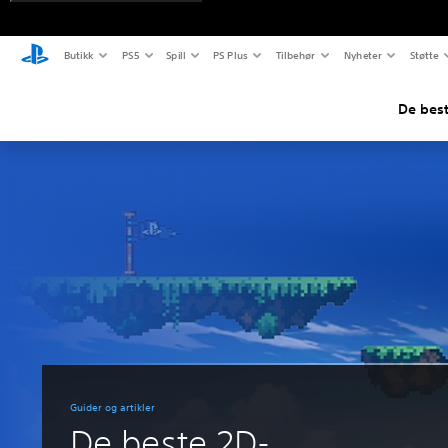
Butikk
PS5
Spill
PS Plus
Tilbehør
Nyheter
Støtte
De best
Guider og artikler
De beste 2D-