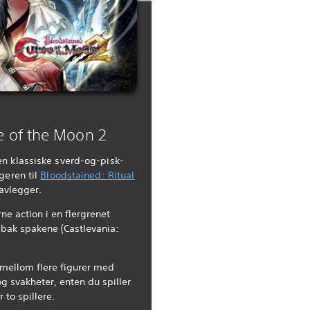
e of the Moon 2
n klassiske sverd-og-pisk-
geren til
Bloodstained: Ritual
 avlegger.
ne action i en flergrenet
 bak spakene (Castlevania:
 mellom flere figurer med
og svakheter, enten du spiller
r to spillere.