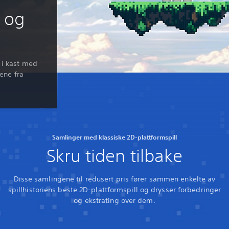
5 og
g i kast med
ene fra
Samlinger med klassiske 2D-plattformspill
Skru tiden tilbake
Disse samlingene til redusert pris fører sammen enkelte av
spillhistoriens beste 2D-plattformspill og drysser forbedringer
og ekstrating over dem.