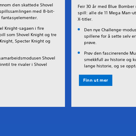
ennom den skattede Shovel
Feir 30 år med Blue Bombe
pillssamlingen med 8-bit-
spill: alle de 11 Mega Man-
d fantasyelementer.
X-titler.
el Knight-sagaen i fire
Den nye Challenge-moduse
pill som Shovel Knight og tre
spillene for å sette selv 
 Knight, Specter Knight og
prøve.
Prøv den fascinerende M
samarbeidsmodusen Shovel
smekkfull av historie og k
nntil tre rivaler i Shovel
lange historie, og se oppt
Finn ut mer