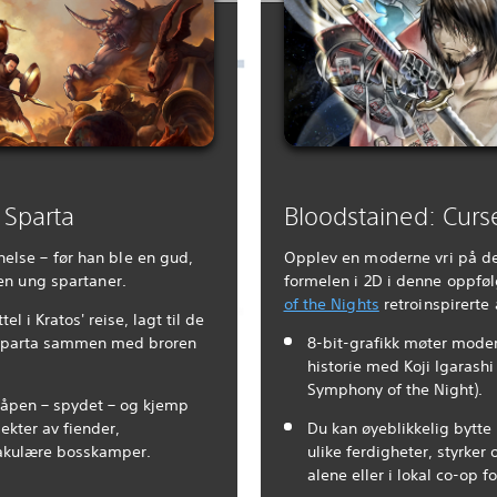
 Sparta
Bloodstained: Curs
else – før han ble en gud,
Opplev en moderne vri på de
 en ung spartaner.
formelen i 2D i denne oppføl
of the Nights
retroinspirerte
tel i Kratos' reise, lagt til de
 Sparta sammen med broren
8-bit-grafikk møter moder
historie med Koji Igarashi
Symphony of the Night).
våpen – spydet – og kjemp
ekter av fiender,
Du kan øyeblikkelig bytte
takulære bosskamper.
ulike ferdigheter, styrker 
alene eller i lokal co-op fo