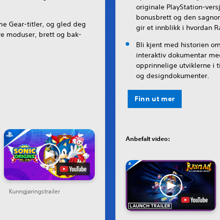
originale PlayStation-vers
bonusbrett og den sagno
me Gear-titler, og gled deg
gir et innblikk i hvordan
re moduser, brett og bak-
Bli kjent med historien om
interaktiv dokumentar med
opprinnelige utviklerne i t
og designdokumenter.
Finn ut mer
Anbefalt video:
Kunngjøringstrailer