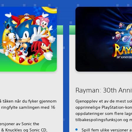
Rayman: 30th Anniv
å tåken når du fyker gjennom
Gjenopplev et av de mest sol
ne ringfylte samlingen med 16
opprinnelige PlayStation-ko
oppdateringer som flere lagr
tilbakespolingsfunksjon og m
rsjoner av Sonic the
 & Knuckles og Sonic CD,
Spill fem ulike versjoner 