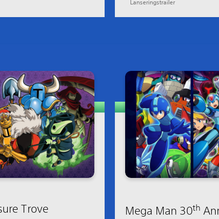
Lanseringstrailer
sure Trove
th
Mega Man 30
Ann