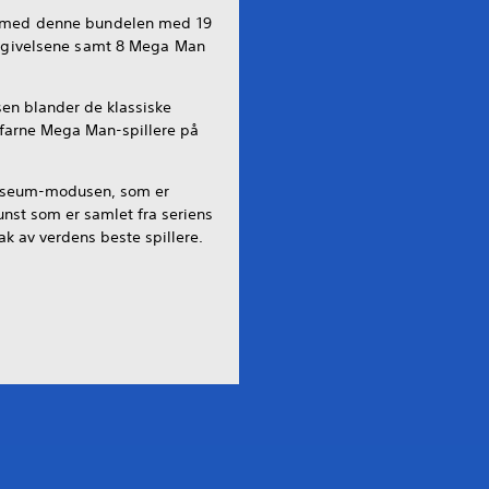
r med denne bundelen med 19
utgivelsene samt 8 Mega Man
n blander de klassiske
erfarne Mega Man-spillere på
useum-modusen, som er
unst som er samlet fra seriens
ak av verdens beste spillere.