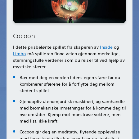
Cocoon
I dette prisbelønte spillet fra skaperen av
Inside
og
Limbo
må spilleren finne veien gjennom merkelige,
stemningsfulle verdener som du reiser til ved hjelp av
mystiske sfærer.
Bær med deg en verden i dens egen sfære før du
kombinerer sfærene for å forflytte deg mellom
steder i spillet.
Gjenoppliv utenomjordisk maskineri, og samhandle
med biomekaniske innretninger for å komme deg til
nye områder. Kjemp mot monstrøse voktere, men
med list, ikke kraft.
Cocoon gir deg en meditativ, flytende opplevelse
med fengslende illustrasjoner hvor du, innhyllet i