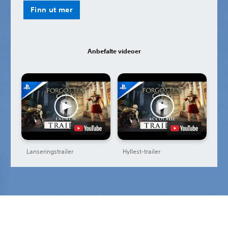
Finn ut mer
Anbefalte videoer
Lanseringstrailer
Hyllest-trailer