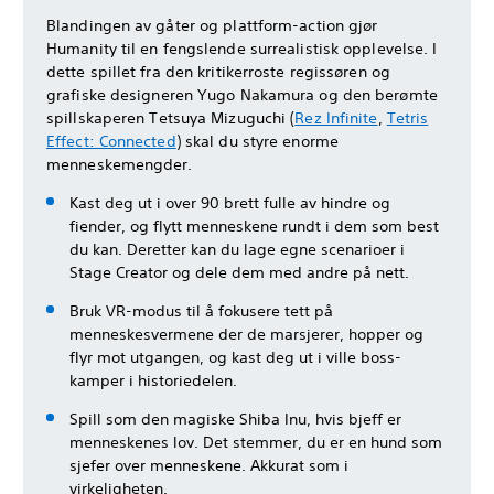
Blandingen av gåter og plattform-action gjør
Humanity til en fengslende surrealistisk opplevelse. I
dette spillet fra den kritikerroste regissøren og
grafiske designeren Yugo Nakamura og den berømte
spillskaperen Tetsuya Mizuguchi (
Rez Infinite
,
Tetris
Effect: Connected
) skal du styre enorme
menneskemengder.
Kast deg ut i over 90 brett fulle av hindre og
fiender, og flytt menneskene rundt i dem som best
du kan. Deretter kan du lage egne scenarioer i
Stage Creator og dele dem med andre på nett.
Bruk VR-modus til å fokusere tett på
menneskesvermene der de marsjerer, hopper og
flyr mot utgangen, og kast deg ut i ville boss-
kamper i historiedelen.
Spill som den magiske Shiba Inu, hvis bjeff er
menneskenes lov. Det stemmer, du er en hund som
sjefer over menneskene. Akkurat som i
virkeligheten.