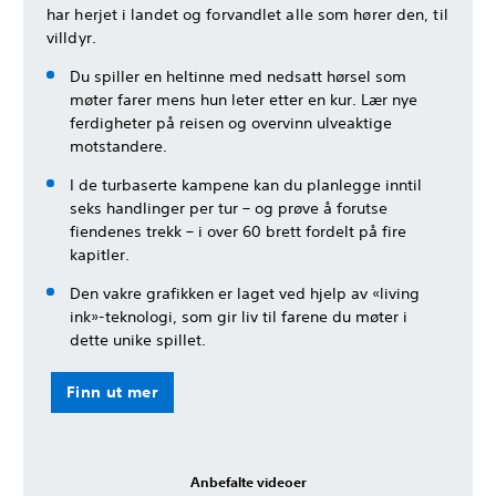
har herjet i landet og forvandlet alle som hører den, til
villdyr.
Du spiller en heltinne med nedsatt hørsel som
møter farer mens hun leter etter en kur. Lær nye
ferdigheter på reisen og overvinn ulveaktige
motstandere.
I de turbaserte kampene kan du planlegge inntil
seks handlinger per tur – og prøve å forutse
fiendenes trekk – i over 60 brett fordelt på fire
kapitler.
Den vakre grafikken er laget ved hjelp av «living
ink»-teknologi, som gir liv til farene du møter i
dette unike spillet.
Finn ut mer
Anbefalte videoer