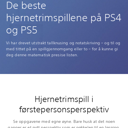
De beste
hjernetrimspillene på PS4
og PS5
Vi har drevet utstrakt tallknusing og notatskriving – og til og
med tittet på en spillgjennomgang eller to – for å kunne gi
deg denne matematisk presise listen.
Hjernetrimspill i
førstepersonsperspektiv
Se oppgavene med egne øyne. Bare husk at det noen
ganger er et nytt perspektiv som er nøkkelen til en løsning.