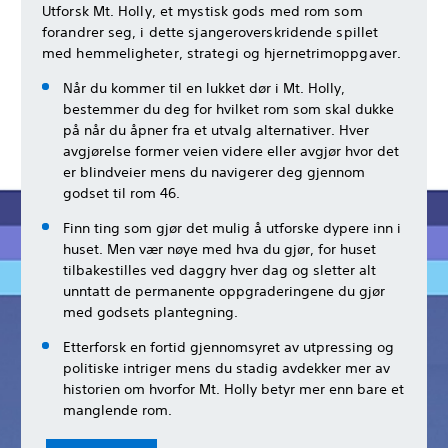
Utforsk Mt. Holly, et mystisk gods med rom som
forandrer seg, i dette sjangeroverskridende spillet
med hemmeligheter, strategi og hjernetrimoppgaver.
Når du kommer til en lukket dør i Mt. Holly,
bestemmer du deg for hvilket rom som skal dukke
på når du åpner fra et utvalg alternativer. Hver
avgjørelse former veien videre eller avgjør hvor det
er blindveier mens du navigerer deg gjennom
godset til rom 46.
Finn ting som gjør det mulig å utforske dypere inn i
huset. Men vær nøye med hva du gjør, for huset
tilbakestilles ved daggry hver dag og sletter alt
unntatt de permanente oppgraderingene du gjør
med godsets plantegning.
Etterforsk en fortid gjennomsyret av utpressing og
politiske intriger mens du stadig avdekker mer av
historien om hvorfor Mt. Holly betyr mer enn bare et
manglende rom.