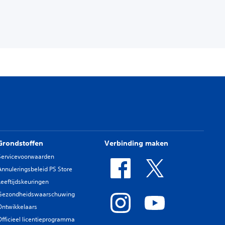
Grondstoffen
Verbinding maken
Servicevoorwaarden
Annuleringsbeleid PS Store
Leeftijdskeuringen
Gezondheidswaarschuwing
Ontwikkelaars
Officieel licentieprogramma