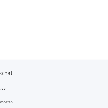
kchat
t de
, moeten