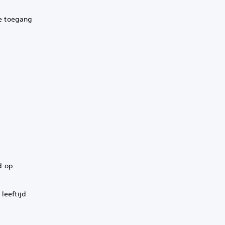
e toegang
d op
leeftijd