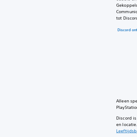
Gekoppeld
Communica
tot Disco
Discord on
Alleen sp
PlayStatio
Discord is
en locatie
Leeftijds