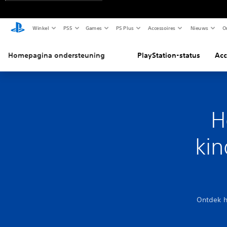
Winkel
PS5
Games
PS Plus
Accessoires
Nieuws
O
Homepagina ondersteuning
PlayStation-status
Acc
H
kin
Ontdek h