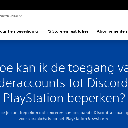
ndersteuning
ount en beveiliging
PS Store en restituties
Abonnementen
oe kan ik de toegang v
deraccounts tot Discor
PlayStation beperken?
oe je kunt beperken dat kinderen hun bestaande Discord-account 
voor spraakchats op het PlayStation 5-systeem.