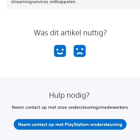
streamingservices ontkoppelen
Was dit artikel nuttig?
Hulp nodig?
Neem contact op met onze ondersteuningsmedewerkers
Neem contact op met PlayStation-ondersteuning