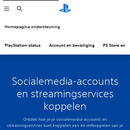
Zoeken
Homepagina ondersteuning
PlayStation-status
Account en beveiliging
PS Store en re
Socialemedia-accounts
en streamingservices
koppelen
Ontdek hoe je je socialemedia-accounts en
streamingservices kunt koppelen aan en ontkoppelen van je