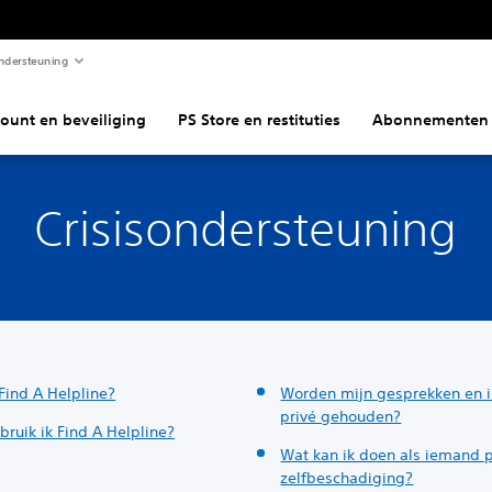
ndersteuning
ount en beveiliging
PS Store en restituties
Abonnementen
Crisisondersteuning
Find A Helpline?
Worden mijn gesprekken en i
privé gehouden?
ruik ik Find A Helpline?
Wat kan ik doen als iemand p
zelfbeschadiging?