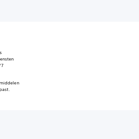
s
iensten
/7
lpmiddelen
past.