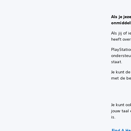
Als je je
onmiddelli
Als jij o
heeft over
PlayStati
ondersteu
staat.
Je kunt d
met de be
Je kunt o
jouw taal 
is.
Find A He