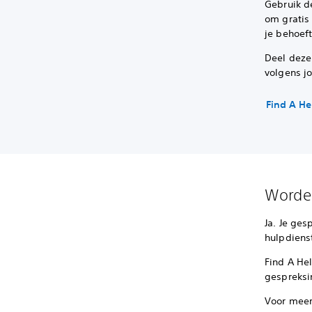
Gebruik 
om gratis 
je behoef
Deel deze
volgens j
Find A He
Worden
Ja. Je ges
hulpdienst
Find A Hel
gespreksi
Voor meer