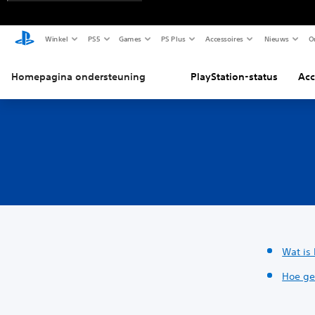
Winkel
PS5
Games
PS Plus
Accessoires
Nieuws
O
Homepagina ondersteuning
PlayStation-status
Acc
Wat is 
Hoe geb