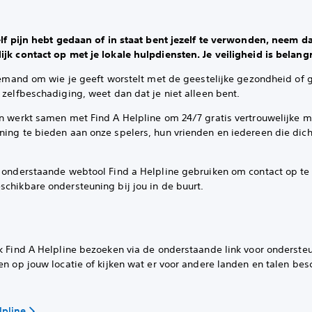
zelf pijn hebt gedaan of in staat bent jezelf te verwonden, neem d
jk contact op met je lokale hulpdiensten. Je veiligheid is belangr
f iemand om wie je geeft worstelt met de geestelijke gezondheid of
 zelfbeschadiging, weet dan dat je niet alleen bent.
on werkt samen met Find A Helpline om 24/7 gratis vertrouwelijke m
ning te bieden aan onze spelers, hun vrienden en iedereen die dich
e onderstaande webtool Find a Helpline gebruiken om contact op t
schikbare ondersteuning bij jou
in de buurt.
ok Find A Helpline bezoeken via de onderstaande link voor ondersteu
en op jouw locatie of kijken wat er voor andere landen en talen bes
lpline