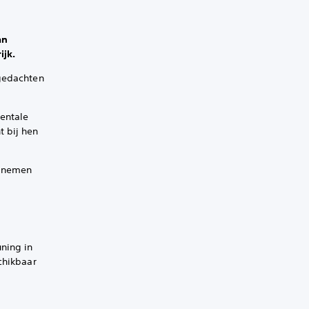
an
ijk.
 gedachten
entale
t bij hen
e nemen
ning in
chikbaar