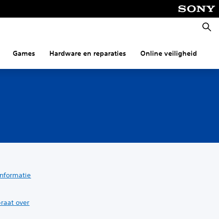
Zoeke
Games
Hardware en reparaties
Online veiligheid
Co
nformatie
raat over