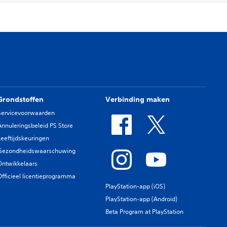
Grondstoffen
Verbinding maken
Servicevoorwaarden
Annuleringsbeleid PS Store
Leeftijdskeuringen
Gezondheidswaarschuwing
Ontwikkelaars
Officieel licentieprogramma
PlayStation-app (iOS)
PlayStation-app (Android)
Beta Program at PlayStation