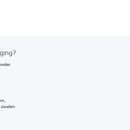
iging?
 onder
rs,
t zouden