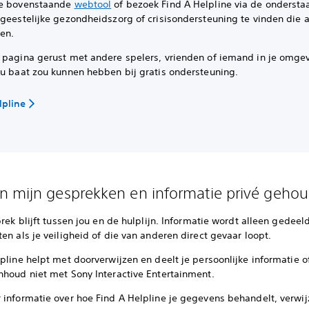
de bovenstaande
webtool
of bezoek Find A Helpline via de ondersta
geestelijke gezondheidszorg of crisisondersteuning te vinden die aa
ten.
 pagina gerust met andere spelers, vrienden of iemand in je omge
ou baat zou kunnen hebben bij gratis ondersteuning.
lpline
 mijn gesprekken en informatie privé geho
prek blijft tussen jou en de hulplijn. Informatie wordt alleen gedeel
en als je veiligheid of die van anderen direct gevaar loopt.
pline helpt met doorverwijzen en deelt je persoonlijke informatie o
nhoud niet met Sony Interactive Entertainment.
 informatie over hoe Find A Helpline je gegevens behandelt, verwij