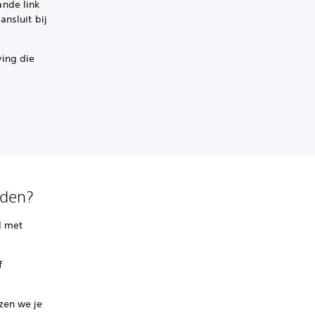
ande link
nsluit bij
ving die
uden?
d met
f
zen we je