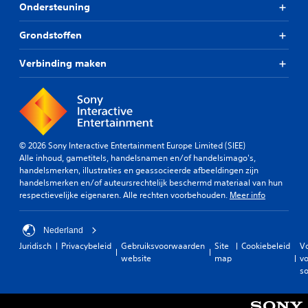
Ondersteuning
Grondstoffen
Verbinding maken
© 2026 Sony Interactive Entertainment Europe Limited (SIEE)
Alle inhoud, gametitels, handelsnamen en/of handelsimago's,
handelsmerken, illustraties en geassocieerde afbeeldingen zijn
handelsmerken en/of auteursrechtelijk beschermd materiaal van hun
respectievelijke eigenaren. Alle rechten voorbehouden.
Meer info
Nederland
Juridisch
Privacybeleid
Gebruiksvoorwaarden
Site
Cookiebeleid
V
website
map
vo
so