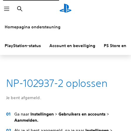
Zoeken
Homepagina ondersteuning
PlayStation-status
Account en beveiliging
PS Store en re
NP-102937-2 oplossen
Je bent afgemeld.
Ga naar
Instellingen
>
Gebruikers en accounts
>
Aanmelden.
Als je al bent aangemeld, ga je naar
Instellingen
>