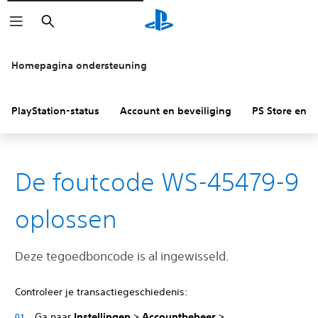
Zoeken
Homepagina ondersteuning
PlayStation-status
Account en beveiliging
PS Store en re
De foutcode WS-45479-9
oplossen
Deze tegoedboncode is al ingewisseld.
Controleer je transactiegeschiedenis:
Ga naar
Instellingen > Accountbeheer >