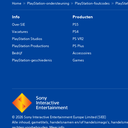
Home
PlayStation-ondersteuning
PlayStation-foutcodes
PlaySta
Info
Producten
Over SIE
PS5
Vacatures
PS4
PlayStation Studios
PS VR2
PlayStation Productions
PS Plus
Bedrijf
Accessoires
PlayStation-geschiedenis
Games
© 2026 Sony Interactive Entertainment Europe Limited (SIEE)
Alle inhoud, gametitels, handelsnamen en/of handelsimago's, handelsmerk
rechten voorbehouden.
Meer info