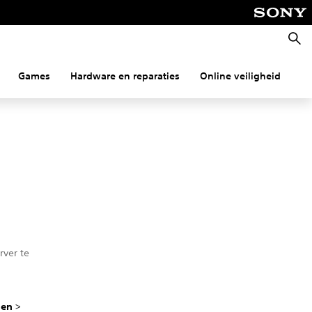
Zoeke
Games
Hardware en reparaties
Online veiligheid
Co
rver te
gen
>