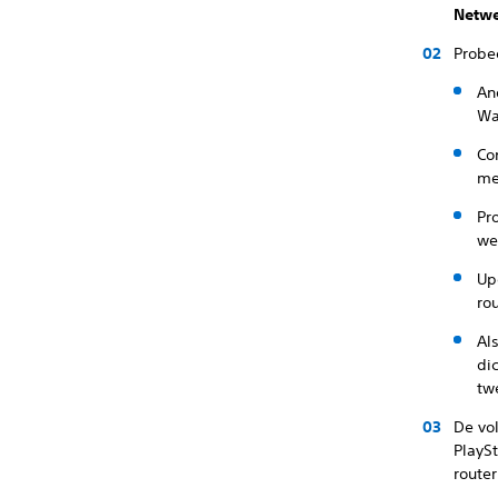
Netw
Probe
An
Wa
Co
me
Pr
we
Up
rou
Al
di
tw
De vo
PlaySt
router