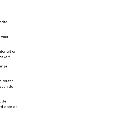
edte.
 voor
ter uit en
hakelt.
an je
e router
ussen de
t de
erd door de