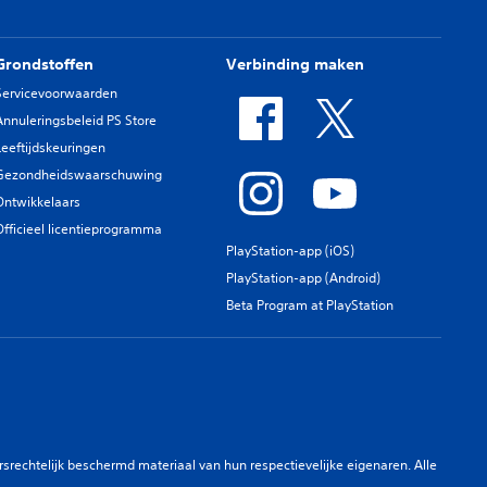
Grondstoffen
Verbinding maken
Servicevoorwaarden
Annuleringsbeleid PS Store
Leeftijdskeuringen
Gezondheidswaarschuwing
Ontwikkelaars
Officieel licentieprogramma
PlayStation-app (iOS)
PlayStation-app (Android)
Beta Program at PlayStation
rechtelijk beschermd materiaal van hun respectievelijke eigenaren. Alle