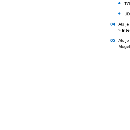
TC
UD
Als j
>
Inte
Als j
Mogel