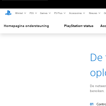
Winkel
PS5
Games
PS Plus
Accessoires
Nieuws
O
Homepagina ondersteuning
PlayStation-status
Acc
De 
opl
De netwerk
bereiken.
Contr