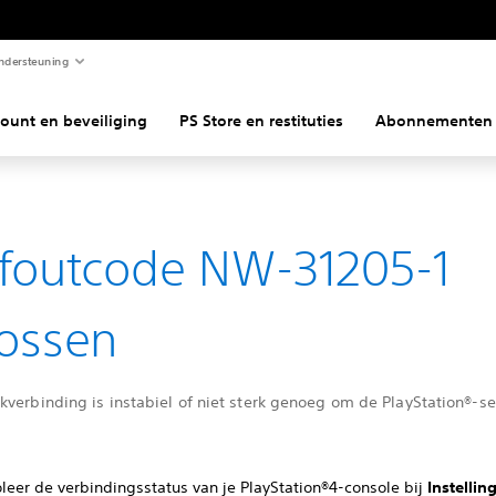
ndersteuning
ount en beveiliging
PS Store en restituties
Abonnementen
foutcode NW-31205-1
ossen
verbinding is instabiel of niet sterk genoeg om de PlayStation®-se
oleer de verbindingsstatus van je PlayStation®4-console bij
Instellin