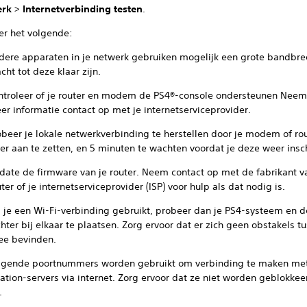
erk
>
Internetverbinding testen
.
er het volgende:
dere apparaten in je netwerk gebruiken mogelijk een grote bandbre
cht tot deze klaar zijn.
ntroleer of je router en modem de PS4®-console ondersteunen Neem
er informatie contact op met je internetserviceprovider.
obeer je lokale netwerkverbinding te herstellen door je modem of rou
er aan te zetten, en 5 minuten te wachten voordat je deze weer insc
date de firmware van je router. Neem contact op met de fabrikant v
ter of je internetserviceprovider (ISP) voor hulp als dat nodig is.
s je een Wi-Fi-verbinding gebruikt, probeer dan je PS4-systeem en d
chter bij elkaar te plaatsen. Zorg ervoor dat er zich geen obstakels t
ee bevinden.
lgende poortnummers worden gebruikt om verbinding te maken me
ation-servers via internet. Zorg ervoor dat ze niet worden geblokke
.