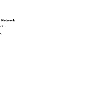
>
Netwerk
gen.
n.