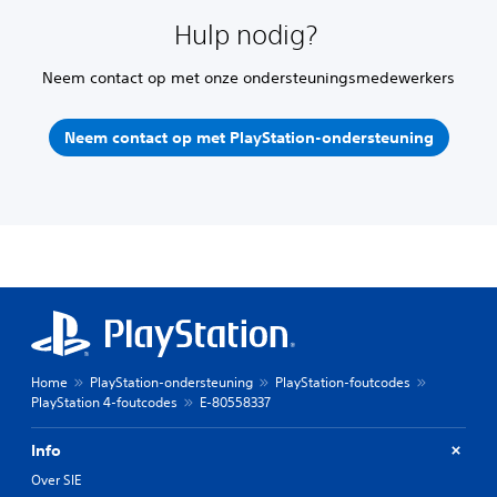
Hulp nodig?
Neem contact op met onze ondersteuningsmedewerkers
Neem contact op met PlayStation-ondersteuning
Home
PlayStation-ondersteuning
PlayStation-foutcodes
PlayStation 4-foutcodes
E-80558337
Info
Over SIE