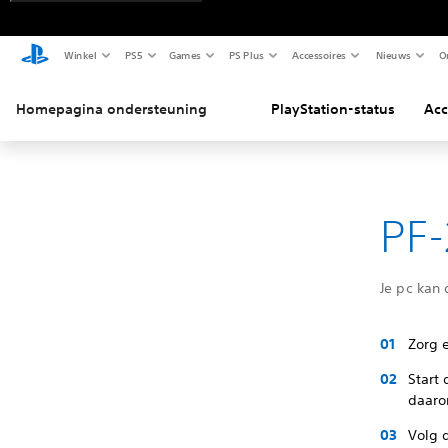
Winkel
PS5
Games
PS Plus
Accessoires
Nieuws
O
Homepagina ondersteuning
PlayStation-status
Acc
PF-
Je pc kan
Zorg e
Start
daaro
Volg 