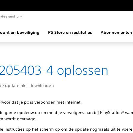
ndersteuning
ount en beveiliging
PS Store en restituties
Abonnementen
205403-4 oplossen
 de update niet downloaden.
rvoor dat je pc is verbonden met internet.
 de game opnieuw op en meld je vervolgens aan bij PlayStation® wa
m wordt gevraagd.
de instructies op het scherm op om de update nogmaals uit te voere