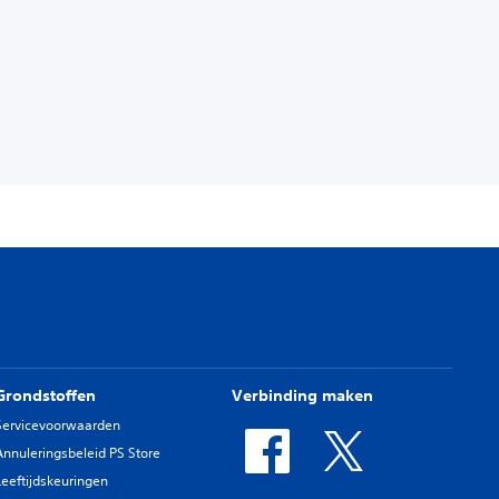
Grondstoffen
Verbinding maken
Servicevoorwaarden
Annuleringsbeleid PS Store
Leeftijdskeuringen