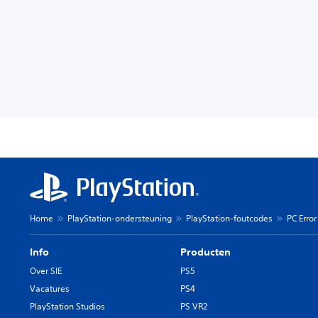
Home
PlayStation-ondersteuning
PlayStation-foutcodes
PC Erro
Info
Producten
Over SIE
PS5
Vacatures
PS4
PlayStation Studios
PS VR2