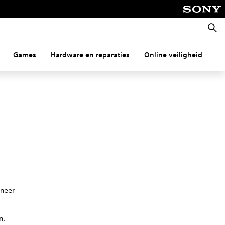
Zoeke
Games
Hardware en reparaties
Online veiligheid
Co
nneer
n.