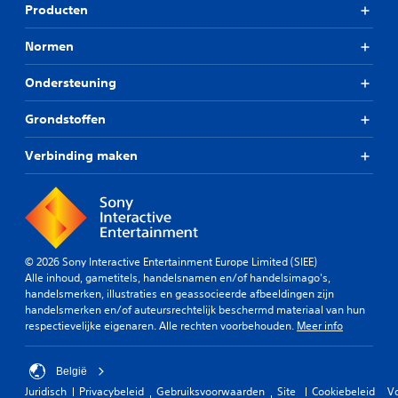
Producten
Normen
Ondersteuning
Grondstoffen
Verbinding maken
© 2026 Sony Interactive Entertainment Europe Limited (SIEE)
Alle inhoud, gametitels, handelsnamen en/of handelsimago's,
handelsmerken, illustraties en geassocieerde afbeeldingen zijn
handelsmerken en/of auteursrechtelijk beschermd materiaal van hun
respectievelijke eigenaren. Alle rechten voorbehouden.
Meer info
België
Juridisch
Privacybeleid
Gebruiksvoorwaarden
Site
Cookiebeleid
V