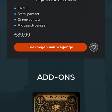
E
d
SAROS
i
Astra-pantser
t
Onryo-pantser
i
o
Midgaard-pantser
n
€89,99
Toevoegen aan wagentje
ADD-ONS