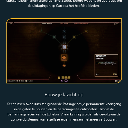
uitrusting permanent uitbreiden met steeds betere wapens en upgrades om
de uitdagingen op Carcosa het hoofd te bieden.‎
Bouw je kracht op
Keer tussen twee runs terug naar de Passage om je permanente voortgang
in de gaten te houden en de personages te ontmoeten. Omdat de
bemanningsleden van de Echelon IV krankzinnig worden als gevolg van de
zonsverduistering, kun je zelfs je eigen mensen niet meer vertrouwen.‎
‎ ‎