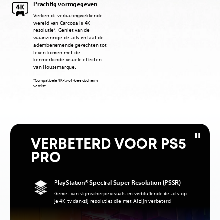
Prachtig vormgegeven
Verken de verbazingwekkende
wereld van Carcosa in 4K-
resolutie*. Geniet van de
waanzinnige details en laat de
adembenemende gevechten tot
leven komen met de
kenmerkende visuele effecten
van Housemarque.
‎*Compatibele 4K-tv of -beeldscherm
vereist.
VERBETERD VOOR PS5
PRO
PlayStation® Spectral Super Resolution (PSSR)
Geniet van vlijmscherpe visuals en verbluffende details op
je 4K-tv dankzij resoluties die met AI zijn verbeterd.