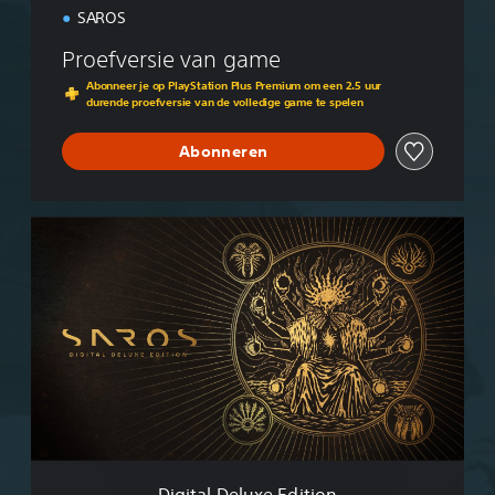
n
SAROS
Proefversie van game
Abonneer je op PlayStation Plus Premium om een 2.5 uur
durende proefversie van de volledige game te spelen
Abonneren
D
i
g
i
t
a
l
D
e
l
u
x
e
Digital Deluxe Edition