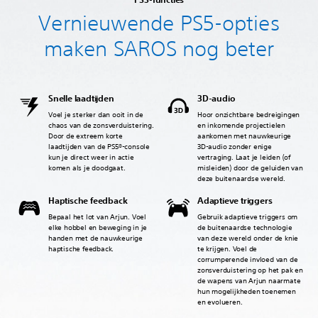
Vernieuwende PS5-opties
maken SAROS nog beter
Snelle laadtijden
‎3D-audio
Voel je sterker dan ooit in de
Hoor onzichtbare bedreigingen
chaos van de zonsverduistering.
en inkomende projectielen
Door de extreem korte
aankomen met nauwkeurige
laadtijden van de PS5®-console
3D-audio zonder enige
kun je direct weer in actie
vertraging. Laat je leiden (of
komen als je doodgaat.
misleiden) door de geluiden van
deze buitenaardse wereld.
Haptische feedback
Adaptieve triggers
Bepaal het lot van Arjun. Voel
Gebruik adaptieve triggers om
elke hobbel en beweging in je
de buitenaardse technologie
handen met de nauwkeurige
van deze wereld onder de knie
haptische feedback.
te krijgen. Voel de
corrumperende invloed van de
zonsverduistering op het pak en
de wapens van Arjun naarmate
hun mogelijkheden toenemen
en evolueren.‎