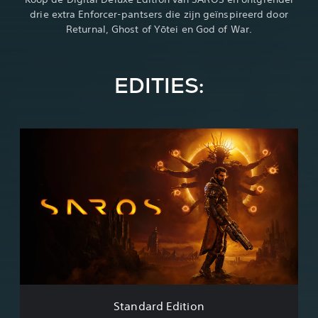
drie extra Enforcer-pantsers die zijn geïnspireerd door
Returnal, Ghost of Yōtei en God of War.
EDITIES:
S
t
a
n
d
a
r
d
E
d
i
t
i
Standard Edition
o