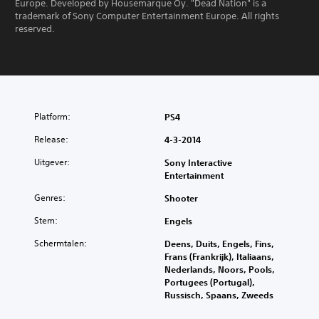
Europe. Developed by Housemarque Oy. "Dead Nation" is a
trademark of Sony Computer Entertainment Europe. All rights
reserved.
Platform:
PS4
Release:
4-3-2014
Uitgever:
Sony Interactive
Entertainment
Genres:
Shooter
Stem:
Engels
Schermtalen:
Deens, Duits, Engels, Fins,
Frans (Frankrijk), Italiaans,
Nederlands, Noors, Pools,
Portugees (Portugal),
Russisch, Spaans, Zweeds