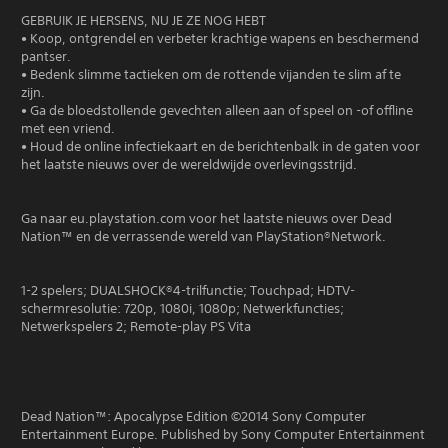
GEBRUIK JE HERSENS, NU JE ZE NOG HEBT
• Koop, ontgrendel en verbeter krachtige wapens en beschermend
pantser.
• Bedenk slimme tactieken om de rottende vijanden te slim af te
zijn.
• Ga de bloedstollende gevechten alleen aan of speel on -of offline
met een vriend.
• Houd de online infectiekaart en de berichtenbalk in de gaten voor
het laatste nieuws over de wereldwijde overlevingsstrijd.
Ga naar eu.playstation.com voor het laatste nieuws over Dead
Nation™ en de verrassende wereld van PlayStation®Network.
1-2 spelers; DUALSHOCK®4-trilfunctie; Touchpad; HDTV-
schermresolutie: 720p, 1080i, 1080p; Netwerkfuncties;
Netwerkspelers 2; Remote-play PS Vita
Dead Nation™: Apocalypse Edition ©2014 Sony Computer
Entertainment Europe. Published by Sony Computer Entertainment