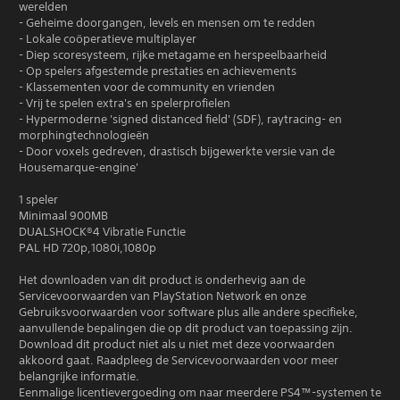
werelden
- Geheime doorgangen, levels en mensen om te redden
- Lokale coöperatieve multiplayer
- Diep scoresysteem, rijke metagame en herspeelbaarheid
- Op spelers afgestemde prestaties en achievements
- Klassementen voor de community en vrienden
- Vrij te spelen extra's en spelerprofielen
- Hypermoderne 'signed distanced field' (SDF), raytracing- en
morphingtechnologieën
- Door voxels gedreven, drastisch bijgewerkte versie van de
Housemarque-engine'
1 speler
Minimaal 900MB
DUALSHOCK®4 Vibratie Functie
PAL HD 720p,1080i,1080p
Het downloaden van dit product is onderhevig aan de
Servicevoorwaarden van PlayStation Network en onze
Gebruiksvoorwaarden voor software plus alle andere specifieke,
aanvullende bepalingen die op dit product van toepassing zijn.
Download dit product niet als u niet met deze voorwaarden
akkoord gaat. Raadpleeg de Servicevoorwaarden voor meer
belangrijke informatie.
Eenmalige licentievergoeding om naar meerdere PS4™-systemen te