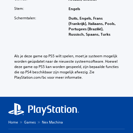
Stem:
Engels
Schermtalen:
Duits, Engels, Frans
(Frankrijk), Italiaans, Pools,
Portugees (Brazilië),
Russisch, Spaans, Turks
Als je deze game op PS5 wilt spelen, moet je systeem mogelijk 
worden geüpdatet naar de nieuwste systeemsoftware. Hoewel 
deze game op PS5 kan worden gespeeld, zijn bepaalde functies 
die op PS4 beschikbaar zijn mogelijk afwezig. Zie 
PlayStation.com/bc voor meer informatie.
Home
Games
Nex Machina