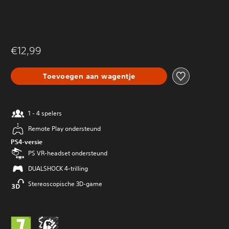
€12,99
Toevoegen aan wagentje
1 - 4 spelers
Remote Play ondersteund
PS4-versie
PS VR-headset ondersteund
DUALSHOCK 4-trilling
Stereoscopische 3D-game