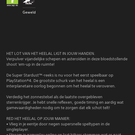
Geweld
HET LOT VAN HET HEELAL LIGT IN JOUW HANDEN.
Verpulver vijandelijke schepen en asteroïden in deze bloedstollende
shoot 'em-up in de ruimte!
De Super Stardust™-reeks is nu voor het eerst speelbaar op
PlayStation®4. De grootste schurk van het heelal is een
interplanetaire oorlog begonnen om het heelal te veroveren.
Verdedig het zonnestelsel als de laatste overgebleven
sterrenkrijger. Je hebt snelle reflexen, goede timing en aardig wat
gamevaardigheden nodig om te zorgen dat elk schot telt!
RED HET HEELAL OP JOUW MANIER:
• Vlieg in je eentje door negen supersnelle speltypen in de
singleplayer.
• Stream je gameplay online en laat kijkers stemmen wat er gaat