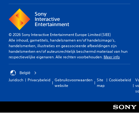
© 2026 Sony Interactive Entertainment Europe Limited (SIEE)
Alle inhoud, gametitels, handelsnamen en/of handelsimago's,
handelsmerken, illustraties en geassocieerde afbeeldingen zijn
handelsmerken en/of auteursrechtelijk beschermd materiaal van hun
respectievelijke eigenaren. Alle rechten voorbehouden.
Meer info
België
Juridisch
Privacybeleid
Gebruiksvoorwaarden
Site
Cookiebeleid
V
website
map
vo
so