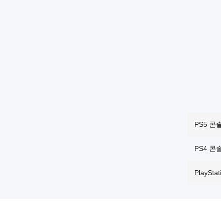
PS5 콘
PS4 콘
PlaySt