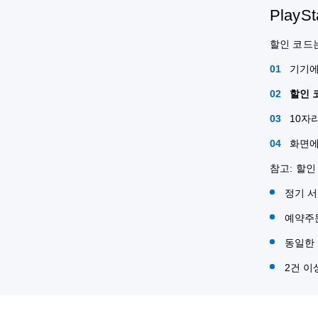
Play
할인 코드는 
기기에서
할인 
10자
화면에
참고: 할인
정기 
예약주
동일한 
2건 이