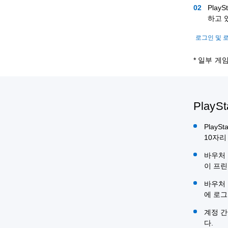
Pla
하고 
로그인 및 
* 일부 게
PlayS
PlayS
10자리
바우처 
이 프린
바우처 
에 로그
계정 간
다.