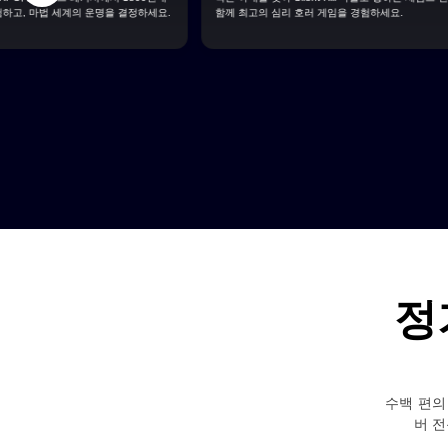
하고, 마법 세계의 운명을 결정하세요.
함께 최고의 심리 호러 게임을 경험하세요.
정
수백 편의
버 전