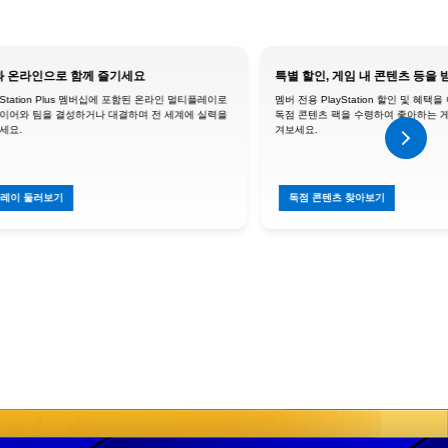
 온라인으로 함께 즐기세요
특별 할인, 게임 내 콘텐츠 등을
yStation Plus 멤버십에 포함된 온라인 멀티플레이로
멤버 전용 PlayStation 할인 및 혜
이어와 팀을 결성하거나 대결하며 전 세계에 실력을
독점 콘텐츠 팩을 수령하여 좋아하는 
세요.
겨보세요.
레이 둘러보기
독점 콘텐츠 찾아보기