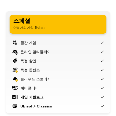
스페셜
수백 개의 게임 찾아보기
월간 게임
온라인 멀티플레이
독점 할인
독점 콘텐츠
클라우드 스토리지
셰어플레이
게임 카탈로그
Ubisoft+ Classics