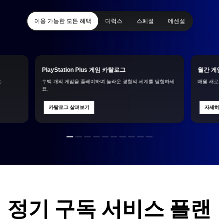
이용 가능한 모든 혜택
디럭스
스페셜
에센셜
PlayStation Plus 게임 카탈로그
월간 게
.
수백 개의 게임을 플레이하며 놀라운 경험의 세계를 탐험하세
매월 새로
요.
카탈로그 살펴보기
자세히
정기 구독 서비스 플랜