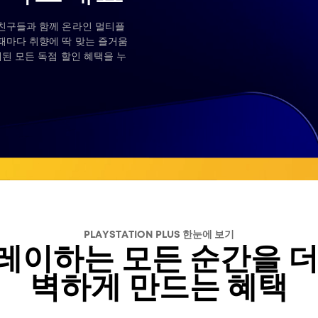
친구들과 함께 온라인 멀티플
때마다 취향에 딱 맞는 즐거움
계된 모든 독점 할인 혜택을 누
PLAYSTATION PLUS 한눈에 보기
레이하는 모든 순간을 더
벽하게 만드는 혜택