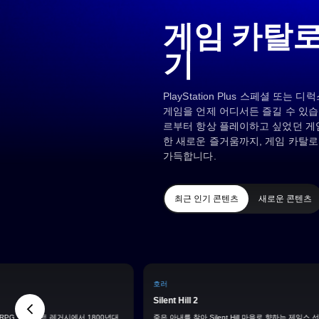
게임 카탈
기
PlayStation Plus 스페셜 또
게임을 언제 어디서든 즐길 수 있습
르부터 항상 플레이하고 싶었던 게
한 새로운 즐거움까지, 게임 카탈
가득합니다.
최근 인기 콘텐츠
새로운 콘텐츠
호러
Silent Hill 2
RPG, 호그와트 레거시에서 1800년대
죽은 아내를 찾아 Silent Hill 마을로 향하는 제임스