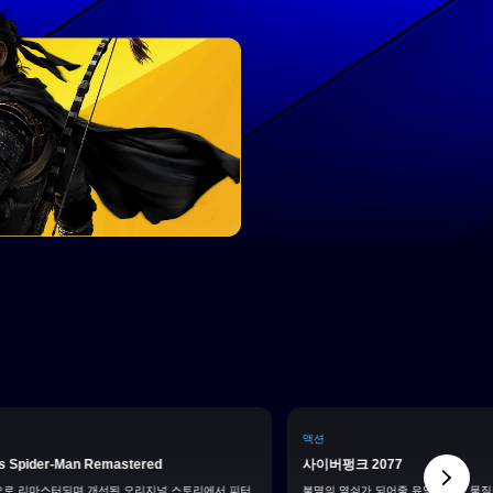
액션
’s Spider-Man Remastered
사이버펑크 2077
으로 리마스터되며 개선된 오리지널 스토리에서 피터
불멸의 열쇠가 되어줄 유일무이한 물질