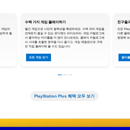
수백 가지 게임 플레이하기
친구들과
기 게임의
월간 게임으로 나만의 컬렉션을 확장하세요. 수백 개의 게임을
모든 Pla
성하게 즐
언제든지 즐길 수 있는 온디맨드 라이브러리, 게임 카탈로그에
다른 플레
서 좋아하는 타이틀을 더 많이 만나보세요. 클래식 카탈로그에
증명해 보
서 시대를 초월한 명작을 다시 즐기고, 게임 체험판으로 구매
전 직접 플레이해 볼 수도 있습니다.
모든 게임 보기
멀티플
PlayStation Plus 혜택 모두 보기