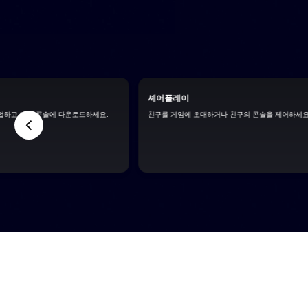
셰어플레이
업하고 다른 콘솔에 다운로드하세요.
친구를 게임에 초대하거나 친구의 콘솔을 제어하세요