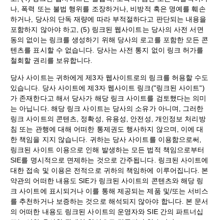
나, 폭력 또는 불법 행위를 조장하거나, 비방적 혹은 명예를 훼손
하거나, 당사의 단독 재량에 따라 부적절하다고 판단되는 내용을
포함하지 않아야 하고, (5) 링크된 웹사이트는 당사의 사전 서면
동의 없이는 링크를 생성하기 위해 당사의 로고를 포함한 모든 콘
텐츠를 표시할 수 없습니다. 당사는 사전 통지 없이 링크 허가를
철회할 권리를 보유합니다.
당사 사이트는 귀하에게 제3자 웹사이트로의 링크를 허용할 수도
있습니다. 당사 사이트에 제3자 웹사이트 링크("링크된 사이트")
가 존재한다고 해서 당사가 해당 링크 사이트를 검토했다는 의미
는 아닙니다. 해당 링크 사이트는 당사의 소유가 아니며, 그러한
링크 사이트의 콘텐츠, 정확성, 유용성, 안전성, 개인정보 처리방
침 또는 관행에 대해 어떠한 통제권도 행사하지 않으며, 이에 대
한 책임을 지지 않습니다. 귀하는 당사 사이트를 이용함으로써,
링크된 사이트 이용으로 인해 발생하는 모든 법적 책임으로부터
SIE를 명시적으로 면제하는 것으로 간주됩니다. 링크된 사이트에
대한 접속 및 이용은 전적으로 귀하의 책임하에 이루어집니다. 본
약관의 어떠한 내용도 SIE가 링크된 사이트의 콘텐츠와 해당 링
크 사이트에 표시되거나 이를 통해 제공되는 제품 및/또는 서비스
를 추천하거나 보증하는 것으로 해석되지 않아야 합니다. 본 문서
의 어떠한 내용도 링크된 사이트의 운영자와 SIE 간의 파트너십