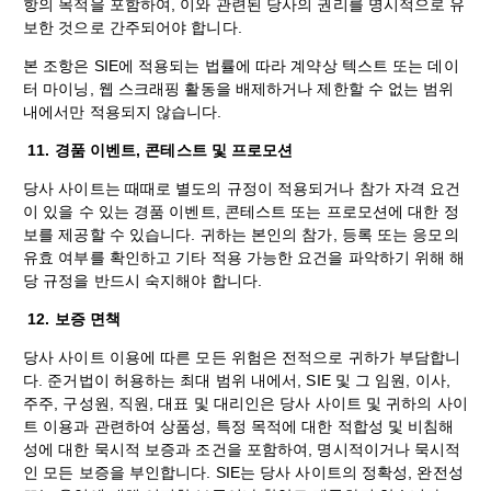
항의 목적을 포함하여, 이와 관련된 당사의 권리를 명시적으로 유
보한 것으로 간주되어야 합니다.
본 조항은 SIE에 적용되는 법률에 따라 계약상 텍스트 또는 데이
터 마이닝, 웹 스크래핑 활동을 배제하거나 제한할 수 없는 범위
내에서만 적용되지 않습니다.
11. 경품 이벤트, 콘테스트 및 프로모션
당사 사이트는 때때로 별도의 규정이 적용되거나 참가 자격 요건
이 있을 수 있는 경품 이벤트, 콘테스트 또는 프로모션에 대한 정
보를 제공할 수 있습니다. 귀하는 본인의 참가, 등록 또는 응모의
유효 여부를 확인하고 기타 적용 가능한 요건을 파악하기 위해 해
당 규정을 반드시 숙지해야 합니다.
12. 보증 면책
당사 사이트 이용에 따른 모든 위험은 전적으로 귀하가 부담합니
다. 준거법이 허용하는 최대 범위 내에서, SIE 및 그 임원, 이사,
주주, 구성원, 직원, 대표 및 대리인은 당사 사이트 및 귀하의 사이
트 이용과 관련하여 상품성, 특정 목적에 대한 적합성 및 비침해
성에 대한 묵시적 보증과 조건을 포함하여, 명시적이거나 묵시적
인 모든 보증을 부인합니다. SIE는 당사 사이트의 정확성, 완전성