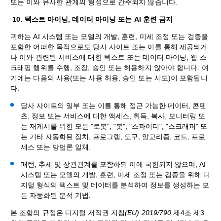
또는 이와 유사한 관계의 형성으로 간주되지 않습니다.
10. 텍스트 마이닝, 데이터 마이닝 또는 AI 훈련 금지
귀하는 AI 시스템 또는 모델의 개발, 훈련, 미세 조정 또는 검증을
포함한 어떠한 목적으로도 당사 사이트 또는 이를 통해 제공되거
나 이와 관련된 서비스에 대한 텍스트 또는 데이터 마이닝, 웹 스
크래핑 행위를 수행, 조장, 승인 또는 허용하지 않아야 합니다. 여
기에는 다음의 사용(또는 사용 허용, 승인 또는 시도)이 포함됩니
다.
당사 사이트의 일부 또는 이를 통해 접근 가능한 데이터, 콘텐
츠, 정보 또는 서비스에 대한 액세스, 취득, 복사, 모니터링 또
는 재게시를 위한 모든 "로봇", "봇", "스파이더", "스크래퍼" 또
는 기타 자동화된 장치, 프로그램, 도구, 알고리즘, 코드, 프로
세스 또는 방법론 일체.
패턴, 추세 및 상관관계를 포함하되 이에 국한되지 않으며, AI
시스템 또는 모델의 개발, 훈련, 미세 조정 또는 검증을 위해 디
지털 형식의 텍스트 및 데이터를 분석하여 정보를 생성하는 모
든 자동화된 분석 기법.
본 조항의 규정은 디지털 저작권 지침
(EU) 2019/790
제4조 제3