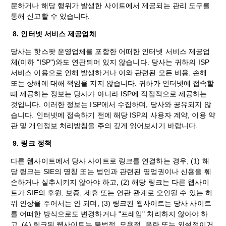
문하거나 해당 행위가 발생한 사이트에서 제공되는 관리 도구를
통해 신고할 수 있습니다.
8. 인터넷 서비스 제공업체
당사는 핫스팟 운영업체를 포함한 어떠한 인터넷 서비스 제공업
체(이하 "ISP")와도 연관되어 있지 않습니다. 당사는 귀하의 ISP
서비스 이용으로 인해 발생하거나 이와 관련된 모든 비용, 손해
또는 상해에 대해 책임을 지지 않습니다. 귀하가 인터넷에 접속할
때 제공하는 정보는 당사가 아니라 ISP에 직접적으로 제공하는
것입니다. 이러한 정보는 ISP에서 수집하며, 당사와 공유되지 않
습니다. 인터넷에 접속하기 전에 해당 ISP의 사용자 계약, 이용 약
관 및 개인정보 처리방침을 주의 깊게 읽어보시기 바랍니다.
9. 링크 정책
다른 웹사이트에서 당사 사이트로 링크를 연결하는 경우, (1) 해
당 링크는 SIE의 명칭 또는 법인과 관련된 영업권이나 신용을 훼
손하거나 실추시키지 않아야 하고, (2) 해당 링크는 다른 웹사이
트가 SIE의 후원, 보증, 제휴 또는 연관 관계로 오인될 수 있는 허
위 인상을 주어서는 안 되며, (3) 링크된 웹사이트는 당사 사이트
를 어떠한 방식으로도 변경하거나 "프레임" 처리하지 않아야 하
고, (4) 링크된 웹사이트는 불법적, 모욕적, 음란 또는 외설적이거