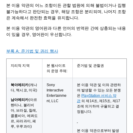
본 이용 약관의 어느 조항이든 관할 법원에 의해 불법이거나 집행
불가능하다고 판단되는 경우, 해당 조항은 분리되며, 나머지 조항
은 계속해서 완전한 효력을 유지합니다.
본 이용 약관의 영어판과 다른 언어의 번역판 간에 상충되는 내용
이 있을 경우, 영어판이 우선합니다.
부록 A: 준거법 및 권리 행사
지리적 지역
본 웹사이트
준거법 및 관할권
의 운영 주체:
북아메리카
(캐나
Sony
본 이용 약관 및 이와 관련하
다, 멕시코, 미국)
Interactive
여 발생할 수 있는 모든 분쟁
Entertainme
은
PlayStation 서비스 약
남아메리카
(아르
nt, LLC
관
의 제14조, 제15조, 제17
헨티나, 볼리비
조에 의거하여 규율되고 결
아, 브라질, 칠레,
정됩니다.
콜롬비아, 에콰도
르, 파라과이, 페
루, 우루과이)
본 이용 약관으로부터 발생