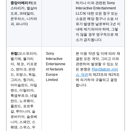
중앙아메리카
(코
하거나 이와 관련된 Sony
스타리카, 엘살바
Interactive Entertainment
도르, 과테말라,
LLC에 대한 모든 청구 또는
온두라스, 니카라
소송은 해당 청구나 소송 사
과, 파나마)
유가 발생한 날로부터 1년 이
내에 제기되어야 하며, 그렇
지 않을 경우 영구적으로 제
소가 금지됩니다.
유럽
(오스트리아,
Sony
본 이용 약관 및 이에 따라 체
벨기에, 불가리
Interactive
결된 모든 계약, 그리고 이와
아, 체코, 키프로
Entertainme
관련하여 발생할 수 있는 모
스, 덴마크, 핀란
nt Network
든 분쟁은
PlayStation 서비
드, 프랑스, 독일,
Europe
스 약관
의 제23조와 제26조
그리스, 헝가리,
Limited
에 의거하여 규율되고 결정
아이슬란드, 아일
됩니다.
랜드, 이탈리아,
룩셈부르크, 네덜
란드, 노르웨이,
폴란드, 포르투
갈, 루마니아, 슬
로바키아, 슬로베
니아, 스페인, 스
웨덴, 스위스, 우