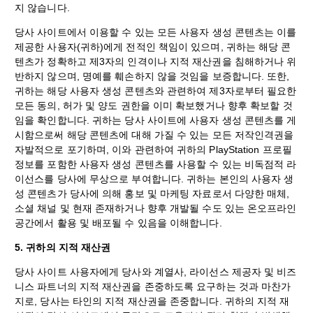
지 않습니다.
당사 사이트에서 이용할 수 있는 모든 사용자 생성 콘텐츠는 이를
제공한 사용자(귀하)에게 전적인 책임이 있으며, 귀하는 해당 콘
텐츠가 정확하고 제3자의 인격이나 지적 재산권을 침해하거나 위
반하지 않으며, 명예를 훼손하지 않을 것임을 보증합니다. 또한,
귀하는 해당 사용자 생성 콘텐츠와 관련하여 제3자로부터 필요한
모든 동의, 허가 및 양도 권한을 이미 확보했거나 향후 확보할 것
임을 확인합니다. 귀하는 당사 사이트에 사용자 생성 콘텐츠를 게
시함으로써 해당 콘텐츠에 대해 가질 수 있는 모든 저작인격권을
자발적으로 포기하며, 이와 관련하여 귀하의 PlayStation 프로필
정보를 포함한 사용자 생성 콘텐츠를 사용할 수 있는 비독점적 라
이선스를 당사에 무상으로 부여합니다. 귀하는 본인의 사용자 생
성 콘텐츠가 당사에 의해 홍보 및 마케팅 자료로서 다양한 매체,
소셜 채널 및 현재 존재하거나 향후 개발될 수도 있는 온오프라인
공간에서 활용 및 배포될 수 있음을 이해합니다.
5. 귀하의 지적 재산권
당사 사이트 사용자에게 당사와 계열사, 라이선스 제공자 및 비즈
니스 파트너의 지적 재산권을 존중하도록 요구하는 것과 마찬가
지로, 당사는 타인의 지적 재산권을 존중합니다. 귀하의 지적 재