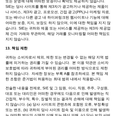
또는 운영에 대해 어떠한 보증이나 확약도 제공하지 않습니다.
SIE는 당사 사이트를 통해 제3자가 광고하거나 제공하는 제품이
나 서비스, 제3자 광고, 프로모션, 간접 광고(PPL)나 마케팅 자료,
또는 배너나 다른 광고 내 하이퍼링크된 웹사이트나 기능에 대해
어떠한 보증, 지지, 보장도 하지 않으며, 이에 대한 책임을 지지 않
습니다. SIE는 귀하와 제품 또는 서비스를 제공하는 제3자 제공업
체 간의 거래와 무관하며, 해당 거래를 모니터링할 어떠한 책임도
지지 않습니다.
13. 책임 제한
귀하는 소비자로서 제외, 제한 또는 변경될 수 없는 해당 지역 법
률에 의거하는 권리를 가질 수 있습니다. 본 이용 약관은 소비자
보호법에 따라 귀하에게 부여된 권리를 어떠한 방식으로도 제한
하지 않습니다. 자세한 정보는 부록 A를 참조하세요. 본 책임 제
한 조항은 준거법이 허용하는 최대 범위 내에서 적용됩니다.
전술한 내용을 전제로, SIE 및 그 임원, 이사, 직원, 주주, 구성원,
대표 또는 대리인은 어떠한 경우에도 다음으로 인해 발생하는 직
간접적, 부수적, 특수, 징벌적 또는 결과적 손해에 대해 책임을 지
지 않습니다. (a) 당사 사이트의 콘텐츠에 포함된 오류, 부정확성
또는 변조, (b) 귀하의 당사 사이트 접속 및 이용으로 인해 발생하
는 어떠한 방식의 신체적 상해 또는 재산 피해, (c) 당사 보안 서버