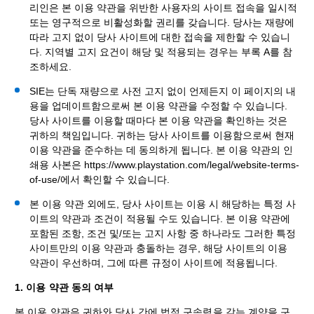
리인은 본 이용 약관을 위반한 사용자의 사이트 접속을 일시적
또는 영구적으로 비활성화할 권리를 갖습니다. 당사는 재량에
따라 고지 없이 당사 사이트에 대한 접속을 제한할 수 있습니
다. 지역별 고지 요건이 해당 및 적용되는 경우는 부록 A를 참
조하세요.
SIE는 단독 재량으로 사전 고지 없이 언제든지 이 페이지의 내
용을 업데이트함으로써 본 이용 약관을 수정할 수 있습니다.
당사 사이트를 이용할 때마다 본 이용 약관을 확인하는 것은
귀하의 책임입니다. 귀하는 당사 사이트를 이용함으로써 현재
이용 약관을 준수하는 데 동의하게 됩니다. 본 이용 약관의 인
쇄용 사본은 https://www.playstation.com/legal/website-terms-
of-use/에서 확인할 수 있습니다.
본 이용 약관 외에도, 당사 사이트는 이용 시 해당하는 특정 사
이트의 약관과 조건이 적용될 수도 있습니다. 본 이용 약관에
포함된 조항, 조건 및/또는 고지 사항 중 하나라도 그러한 특정
사이트만의 이용 약관과 충돌하는 경우, 해당 사이트의 이용
약관이 우선하며, 그에 따른 규정이 사이트에 적용됩니다.
1. 이용 약관 동의 여부
본 이용 약관은 귀하와 당사 간에 법적 구속력을 갖는 계약을 구