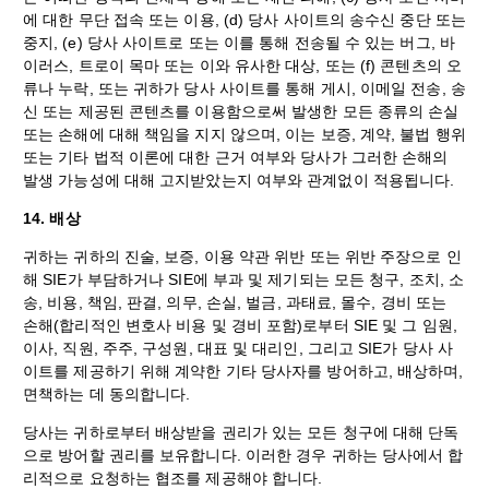
에 대한 무단 접속 또는 이용, (d) 당사 사이트의 송수신 중단 또는
중지, (e) 당사 사이트로 또는 이를 통해 전송될 수 있는 버그, 바
이러스, 트로이 목마 또는 이와 유사한 대상, 또는 (f) 콘텐츠의 오
류나 누락, 또는 귀하가 당사 사이트를 통해 게시, 이메일 전송, 송
신 또는 제공된 콘텐츠를 이용함으로써 발생한 모든 종류의 손실
또는 손해에 대해 책임을 지지 않으며, 이는 보증, 계약, 불법 행위
또는 기타 법적 이론에 대한 근거 여부와 당사가 그러한 손해의
발생 가능성에 대해 고지받았는지 여부와 관계없이 적용됩니다.
14. 배상
귀하는 귀하의 진술, 보증, 이용 약관 위반 또는 위반 주장으로 인
해 SIE가 부담하거나 SIE에 부과 및 제기되는 모든 청구, 조치, 소
송, 비용, 책임, 판결, 의무, 손실, 벌금, 과태료, 몰수, 경비 또는
손해(합리적인 변호사 비용 및 경비 포함)로부터 SIE 및 그 임원,
이사, 직원, 주주, 구성원, 대표 및 대리인, 그리고 SIE가 당사 사
이트를 제공하기 위해 계약한 기타 당사자를 방어하고, 배상하며,
면책하는 데 동의합니다.
당사는 귀하로부터 배상받을 권리가 있는 모든 청구에 대해 단독
으로 방어할 권리를 보유합니다. 이러한 경우 귀하는 당사에서 합
리적으로 요청하는 협조를 제공해야 합니다.