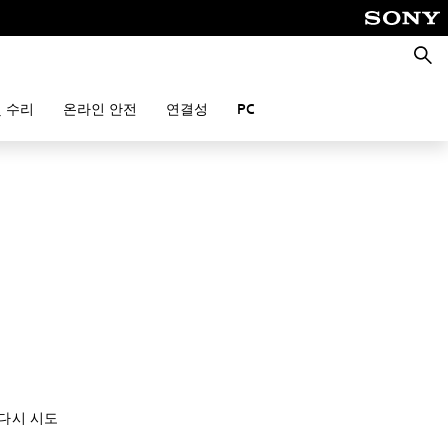
검
색
 수리
온라인 안전
연결성
PC
 다시 시도