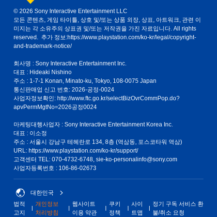
© 2026 Sony Interactive Entertainment LLC
모든 콘텐츠, 게임 타이틀, 상호 및/또는 상품 외장, 상표, 아트워크, 관련 이
미지는 각 소유주의 상표권 및/또는 저작권을 가진 자료입니다. All rights
reserved. 추가 정보:
https://www.playstation.com/ko-kr/legal/copyright-
and-trademark-notice/
회사명 : Sony Interactive Entertainment Inc.
대표 : Hideaki Nishino
주소 : 1-7-1 Konan, Minato-ku, Tokyo, 108-0075 Japan
통신판매업 신고 번호: 2026-공정-0024
사업자정보확인:
http://www.ftc.go.kr/selectBizOvrCommPop.do?
apvPermMgtNo=2026공정0024
마케팅대행사업자 : Sony Interactive Entertainment Korea Inc.
대표 : 이소정
주소 : 서울시 강남구 테헤란로 134, 8층 (역삼동, 포스코타워 역삼)
URL: https://www.playstation.com/ko-kr/support/
고객센터 TEL: 070-4732-6748, sie-ko-personalinfo@sony.com
사업자등록번호 : 106-86-02673
대한민국
법적
개인정보
웹사이트
쿠키
사이
정기 구독 서비스 환
고지
처리방침
이용 약관
정책
트맵
불/취소 요청