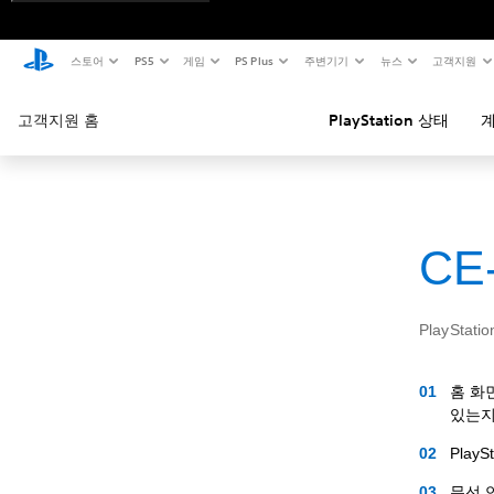
스토어
PS5
게임
PS Plus
주변기기
뉴스
고객지원
고객지원 홈
PlayStation 상태
계
CE
PlaySt
홈 화
있는지
Pla
무선 