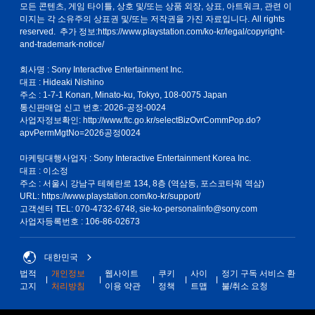
모든 콘텐츠, 게임 타이틀, 상호 및/또는 상품 외장, 상표, 아트워크, 관련 이
미지는 각 소유주의 상표권 및/또는 저작권을 가진 자료입니다. All rights
reserved. 추가 정보:
https://www.playstation.com/ko-kr/legal/copyright-
and-trademark-notice/
회사명 : Sony Interactive Entertainment Inc.
대표 : Hideaki Nishino
주소 : 1-7-1 Konan, Minato-ku, Tokyo, 108-0075 Japan
통신판매업 신고 번호: 2026-공정-0024
사업자정보확인:
http://www.ftc.go.kr/selectBizOvrCommPop.do?
apvPermMgtNo=2026공정0024
마케팅대행사업자 : Sony Interactive Entertainment Korea Inc.
대표 : 이소정
주소 : 서울시 강남구 테헤란로 134, 8층 (역삼동, 포스코타워 역삼)
URL: https://www.playstation.com/ko-kr/support/
고객센터 TEL: 070-4732-6748, sie-ko-personalinfo@sony.com
사업자등록번호 : 106-86-02673
대한민국
법적
개인정보
웹사이트
쿠키
사이
정기 구독 서비스 환
고지
처리방침
이용 약관
정책
트맵
불/취소 요청