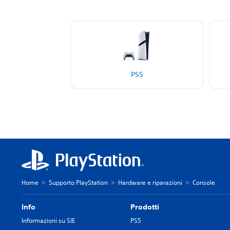
PS5
Home
Supporto PlayStation
Hardware e riparazioni
Console
Info
Prodotti
Informazioni su SIE
PS5