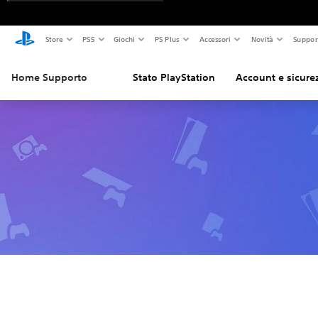
Store
PS5
Giochi
PS Plus
Accessori
Novità
Suppor
Home Supporto
Stato PlayStation
Account e sicure