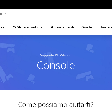
to
zza
PS Store e rimborsi
Abbonamenti
Giochi
Hardwar
Supporto PlayStation
Console
Come possiamo aiutarti?