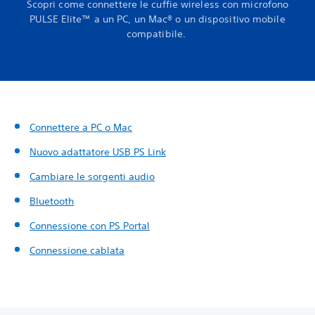
Scopri come connettere le cuffie wireless con microfono
PULSE Elite™ a un PC, un Mac® o un dispositivo mobile
compatibile.
Connettere a PC o Mac
Nuovo adattatore USB PS Link
Cambiare le sorgenti audio
Bluetooth
Connessione con PS Portal
Connessione cablata