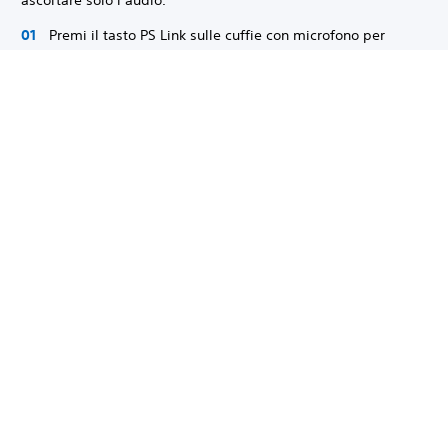
Premi il tasto PS Link sulle cuffie con microfono per
accenderle.
Collega il cavo audio all'ingresso audio delle cuffie con
microfono e all'ingresso audio da 3,5 mm del dispositivo
compatibile.
Per i collegamenti cablati, le cuffie con microfono non
funzionano con le connessioni wireless a PS Link o ai
dispositivi Bluetooth.
Il volume della connessione cablata deve essere regolato
dal dispositivo.
Per informazioni sulla compatibilità e l'uso del dispositivo,
consulta le istruzioni fornite con il dispositivo. Non tutti i
dispositivi sono compatibili con le cuffie con microfono.