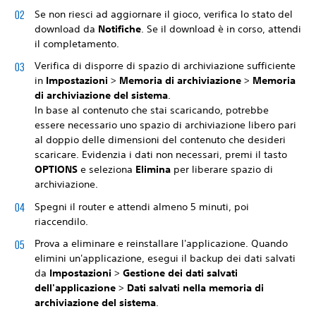
Se non riesci ad aggiornare il gioco, verifica lo stato del
download da
Notifiche
. Se il download è in corso, attendi
il completamento.
Verifica di disporre di spazio di archiviazione sufficiente
in
Impostazioni
>
Memoria di archiviazione
>
Memoria
di archiviazione del sistema
.
In base al contenuto che stai scaricando, potrebbe
essere necessario uno spazio di archiviazione libero pari
al doppio delle dimensioni del contenuto che desideri
scaricare. Evidenzia i dati non necessari, premi il tasto
OPTIONS
e seleziona
Elimina
per
liberare spazio di
archiviazione.
Spegni il router e attendi almeno 5 minuti, poi
riaccendilo.
Prova a eliminare e reinstallare l'applicazione. Quando
elimini un'applicazione, esegui il backup dei dati salvati
da
Impostazioni
>
Gestione dei dati salvati
dell'applicazione
>
Dati salvati nella memoria di
archiviazione del sistema
.