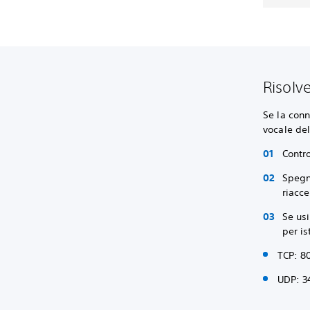
Risolve
Se la conn
vocale del
Contro
Spegni
riacce
Se usi
per is
TCP: 8
UDP: 3