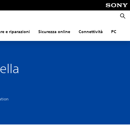
Cerca
e e riparazioni
Sicurezza online
Connettività
PC
ella
ation