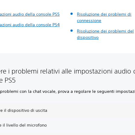
azioni audio della console PS5
Risoluzione dei problemi di
connessione
azioni audio della console PS4
Risoluzione dei problemi del
dispositivo
re i problemi relativi alle impostazioni audio 
e PS5
 problemi con la chat vocale, prova a regolare le seguenti impostazi
 il dispositivo di uscita
 il livello del microfono