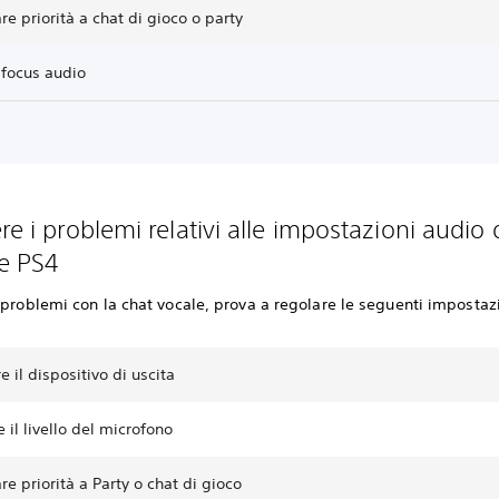
e priorità a chat di gioco o party
 focus audio
re i problemi relativi alle impostazioni audio 
e PS4
 problemi con la chat vocale, prova a regolare le seguenti impostazi
 il dispositivo di uscita
 il livello del microfono
e priorità a Party o chat di gioco