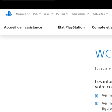
Magasin
PS5
Jeux
PS Plus
Accessoires
Actualités
Accueil de l’assistance
État PlayStation
Compte et s
WC
La carte
Les info
votre co
Vérifi
Vérifi
figure