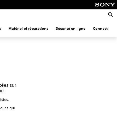
Reche
x
Matériel et réparations
Sécurité en ligne
Connectivité
kées sur
it :
isies.
elles qui