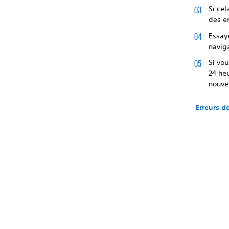
Si cel
des er
Essay
naviga
Si vou
24 heu
nouvel
Erreurs d