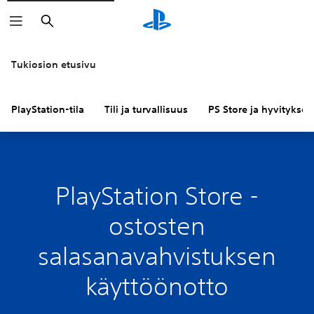
Haku
Tukiosion etusivu
PlayStation-tila
Tili ja turvallisuus
PS Store ja hyvitykset
PlayStation Store -
ostosten
salasanavahvistuksen
käyttöönotto