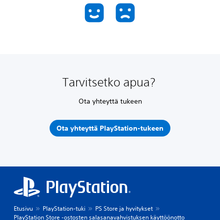
Tarvitsetko apua?
Ota yhteyttä tukeen
Ota yhteyttä PlayStation-tukeen
Etusivu
PlayStation-tuki
PS Store ja hyvitykset
PlayStation Store -ostosten salasanavahvistuksen käyttöönotto