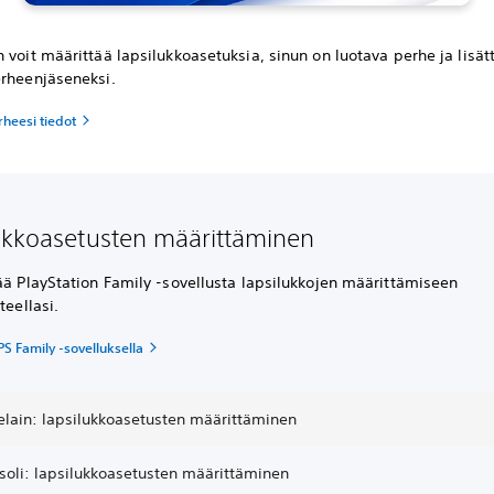
 voit määrittää lapsilukkoasetuksia, sinun on luotava perhe ja lisät
erheenjäseneksi.
heesi tiedot
ukkoasetusten määrittäminen
ää PlayStation Family -sovellusta lapsilukkojen määrittämiseen
teellasi.
PS Family -sovelluksella
elain: lapsilukkoasetusten määrittäminen
soli: lapsilukkoasetusten määrittäminen