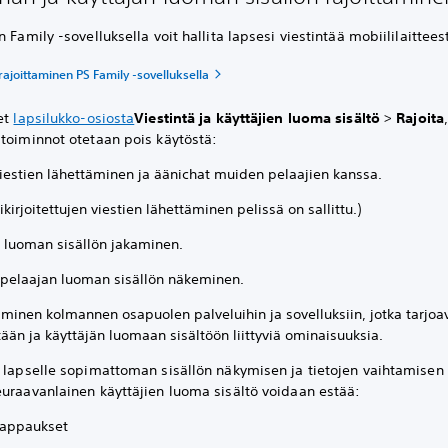
n Family -sovelluksella voit hallita lapsesi viestintää mobiililaittees
rajoittaminen PS Family -sovelluksella
et
lapsilukko-osiosta
Viestintä ja käyttäjien luoma sisältö
>
Rajoita
 toiminnot otetaan pois käytöstä:
viestien lähettäminen ja äänichat muiden pelaajien kanssa.
ikirjoitettujen viestien lähettäminen pelissä on sallittu.)
 luoman sisällön jakaminen.
 pelaajan luoman sisällön näkeminen.
äminen kolmannen osapuolen palveluihin ja sovelluksiin, jotka tarjoa
tään ja käyttäjän luomaan sisältöön liittyviä ominaisuuksia.
ä lapselle sopimattoman sisällön näkymisen ja tietojen vaihtamise
euraavanlainen käyttäjien luoma sisältö voidaan estää:
appaukset