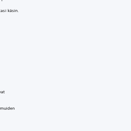
tasi käsin.
,
vat
n muiden