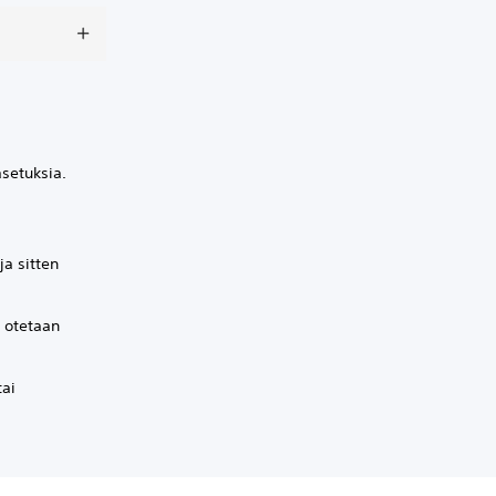
setuksia.
ja sitten
s otetaan
tai