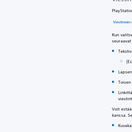
PlayStatio
Viestinnän 
Kun valits
seuraavat
Teksti
(Es
Lapsen
Toisen
Linkitt
viestin
Voit estä
kanssa. S
Kuvaka