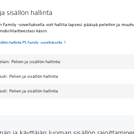
ja sisällön hallinta
n Family -sovelluksella voit hallita lapsesi pääsyä peleihin ja muuh
mobiililaitteestasi käsin.
sällön hallinta PS Family -sovelluksella
lain: Pelien ja sisällön hallinta
oli: Pelien ja sisällön hallinta
oli: Pelien ja sisällön hallinta
nnän ja käyttäjän luoman sisällön rajoittamine