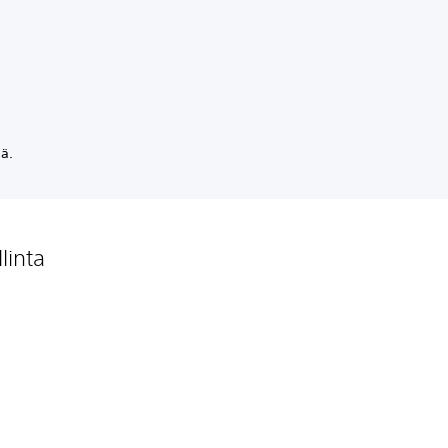
ä.
linta