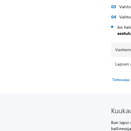
Valit
Valit
Jos hal
asetuk
Vanhemm
Lapsen 
Tietosuoja
Kuukau
Kun lapsi 
hallinnoi