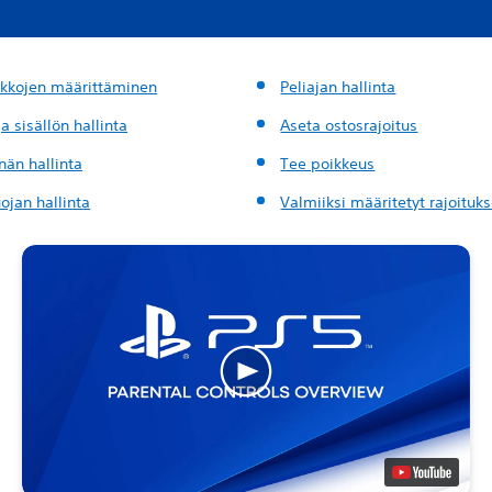
ukkojen määrittäminen
Peliajan hallinta
ja sisällön hallinta
Aseta ostosrajoitus
nän hallinta
Tee poikkeus
ojan hallinta
Valmiiksi määritetyt rajoituks