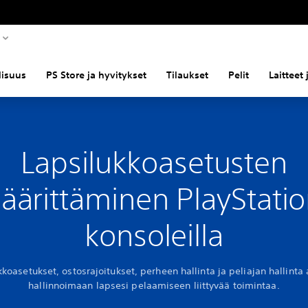
llisuus
PS Store ja hyvitykset
Tilaukset
Pelit
Laitteet
Lapsilukkoasetusten
äärittäminen PlayStatio
konsoleilla
kkoasetukset, ostosrajoitukset, perheen hallinta ja peliajan hallinta 
hallinnoimaan lapsesi pelaamiseen liittyvää toimintaa.