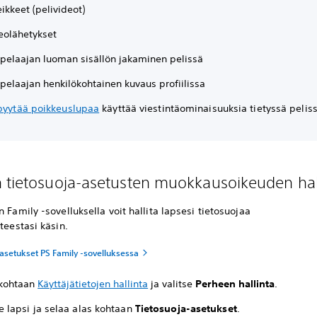
ikkeet (pelivideot)
eolähetykset
 pelaajan luoman sisällön jakaminen pelissä
pelaajan henkilökohtainen kuvaus profiilissa
pyytää poikkeuslupaa
käyttää viestintäominaisuuksia tietyssä peliss
 tietosuoja-asetusten muokkausoikeuden hal
n Family -sovelluksella voit hallita lapsesi tietosuojaa
tteestasi käsin.
asetukset PS Family -sovelluksessa
y kohtaan
Käyttäjätietojen hallinta
ja valitse
Perheen hallinta
.
e lapsi ja selaa alas kohtaan
Tietosuoja-asetukset
.