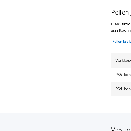
Pelien 
PlayStatio
sisältöön 
Pelien ja si
Verkkose
PS5-kons
PS4-kons
Viesti