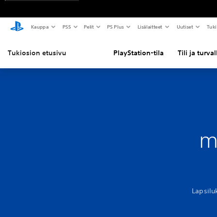
Kauppa
PS5
Pelit
PS Plus
Lisälaitteet
Uutiset
Tuki
Tukiosion etusivu
PlayStation-tila
Tili ja turva
m
Lapsilu