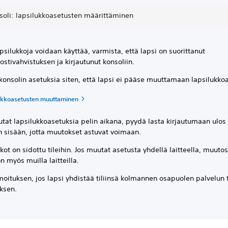
soli: lapsilukkoasetusten määrittäminen
apsilukkoja voidaan käyttää, varmista, että lapsi on suorittanut
stivahvistuksen ja kirjautunut konsoliin.
onsolin asetuksia siten, että lapsi ei pääse muuttamaan lapsilukkoa
lukkoasetusten muuttaminen
tat lapsilukkoasetuksia pelin aikana, pyydä lasta kirjautumaan ulos 
n sisään, jotta muutokset astuvat voimaan.
kot on sidottu tileihin. Jos muutat asetusta yhdellä laitteella, muuto
n myös muilla laitteilla.
moituksen, jos lapsi yhdistää tiliinsä kolmannen osapuolen palvelun 
ksen.