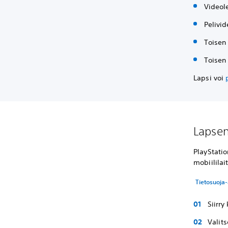
Videole
Pelivid
Toisen
Toisen 
Lapsi voi
Lapsen
PlayStatio
mobiililai
Tietosuoja-
Siirr
Valits