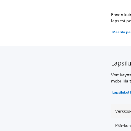
Ennen kuin
lapsesi p
Määritä per
Lapsil
Voit käytt
mobiililait
Lapsilukot 
Verkkos
PS5-kon