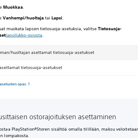
se
Muokkaa
.
se
Vanhempi/huoltaja
tai
Lapsi
.
uat muokata lapsen tietosuoja-asetuksia, valitse
Tietosuoja-
set
lapsilukko-osiosta
.
an/huoltajan asettamat tietosuoja-asetukset
asettamat tietosuoja-asetukset
-asetusten opas
sittaisen ostorajoituksen asettaminen
ostaa PlayStation®Storen sisältöä omalla tilillään, maksu veloiteta
jan lompakosta.