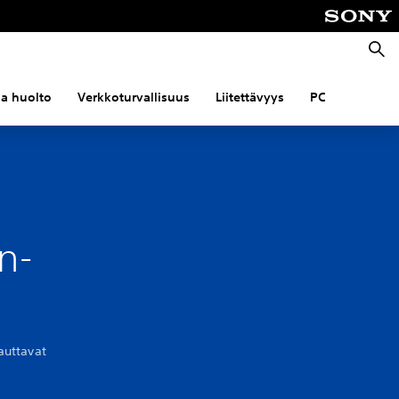
Haku
 ja huolto
Verkkoturvallisuus
Liitettävyys
PC
n-
auttavat