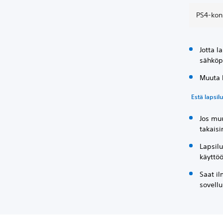
PS4-kon
Jotta l
sähköpo
Muuta k
Estä lapsi
Jos muu
takaisi
Lapsilu
käyttöö
Saat il
sovellu