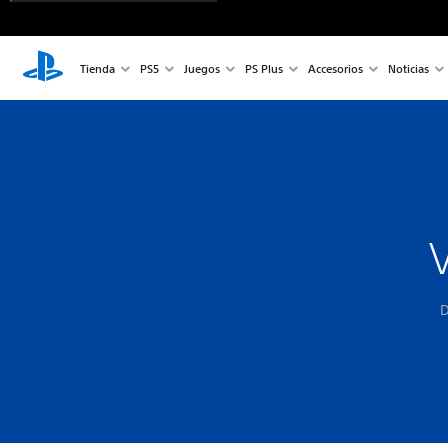
Tienda
PS5
Juegos
PS Plus
Accesorios
Noticias
D