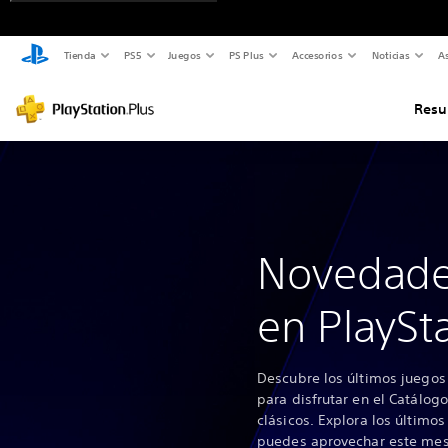
Tienda
PS5
Juegos
PS Plus
Accesorios
Noticias
As
Res
Novedades
en PlaySt
Descubre los últimos juegos
para disfrutar en el Catálog
clásicos. Explora los último
puedes aprovechar este mes 