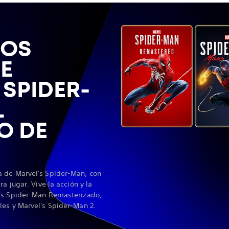
LOS
DE
 SPIDER-
L
O DE
a de Marvel's Spider-Man, con
a jugar. Vive la acción y la
l's Spider-Man Remasterizado,
les y Marvel's Spider-Man 2.