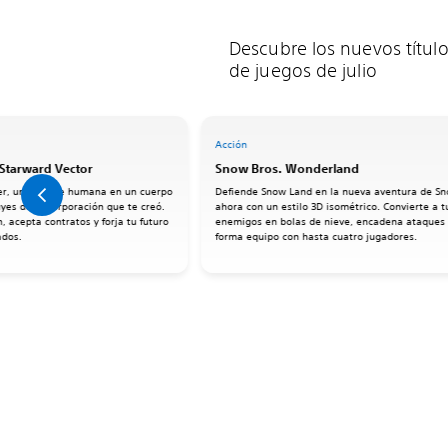
Descubre los nuevos títul
de juegos de julio
Acción
: Starward Vector
Snow Bros. Wonderland
er, una mente humana en un cuerpo
Defiende Snow Land en la nueva aventura de Sn
huyes de la corporación que te creó.
ahora con un estilo 3D isométrico. Convierte a t
, acepta contratos y forja tu futuro
enemigos en bolas de nieve, encadena ataques
ados.
forma equipo con hasta cuatro jugadores.