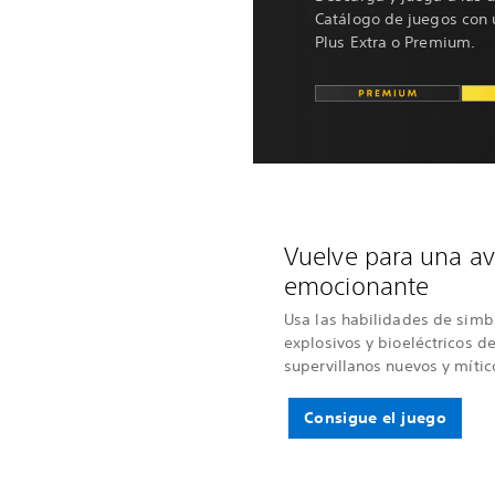
Catálogo de juegos con 
Plus Extra o Premium.
Vuelve para una a
emocionante
Usa las habilidades de simb
explosivos y bioeléctricos d
supervillanos nuevos y mític
Consigue el juego