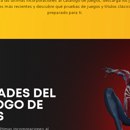
ra las últimas incorporaciones al Catálogo de juegos, descarga los 
s más recientes y descubre qué pruebas de juegos y títulos clási
preparado para ti.
ADES DEL
OGO DE
S
ltimas incorporaciones al