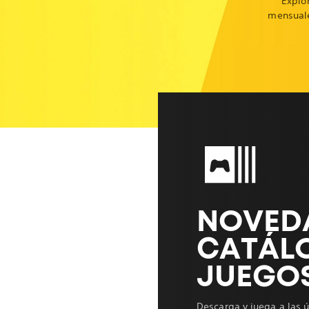
Explo
mensuale
NOVED
CATÁL
JUEGO
Descarga y juega a las ú