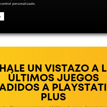
 control personalizado.
n
HALE UN VISTAZO A 
ÚLTIMOS JUEGOS
ADIDOS A PLAYSTAT
PLUS