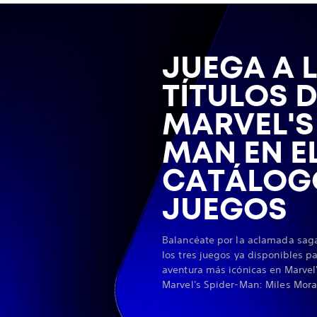
JUEGA A 
TÍTULOS 
MARVEL'S
MAN EN E
CATÁLOG
JUEGOS
Balancéate por la aclamada sag
los tres juegos ya disponibles par
aventura más icónicas en Marve
Marvel's Spider-Man: Miles Mora