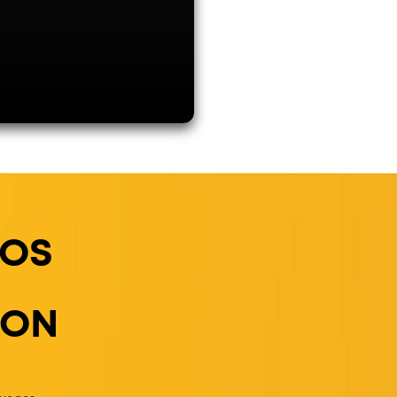
LOS
ION