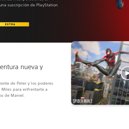
una suscripción de PlayStation
ventura nueva y
ionte de Peter y los poderes
e Miles para enfrentarte a
os de Marvel.