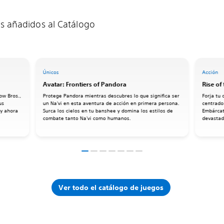
os añadidos al Catálogo
Únicos
Acción
Avatar: Frontiers of Pandora
Rise of
ow Bros.,
Protege Pandora mientras descubres lo que significa ser
Forja tu
us
un Na'vi en esta aventura de acción en primera persona.
centrado
 y ahora
Surca los cielos en tu banshee y domina los estilos de
Embárcate
combate tanto Na'vi como humanos.
devastado
Ver todo el catálogo de juegos