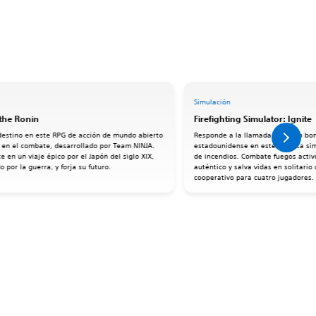
Simulación
 the Ronin
Firefighting Simulator: Ignite
 destino en este RPG de acción de mundo abierto
Responde a la llamada como un bo
 en el combate, desarrollado por Team NINJA.
estadounidense en este realista si
 en un viaje épico por el Japón del siglo XIX,
de incendios. Combate fuegos activ
 por la guerra, y forja su futuro.
auténtico y salva vidas en solitario
cooperativo para cuatro jugadores.