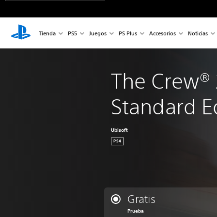
Tienda
PS5
Juegos
PS Plus
Accesorios
Noticias
The Crew® 
Standard E
Ubisoft
PS4
Gratis
Prueba