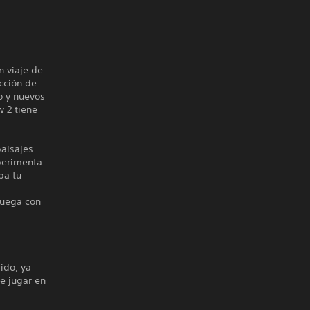
 viaje de
ucción de
o y nuevos
 2 tiene
aisajes
xperimenta
ba tu
s
Juega con
ido, ya
de jugar en