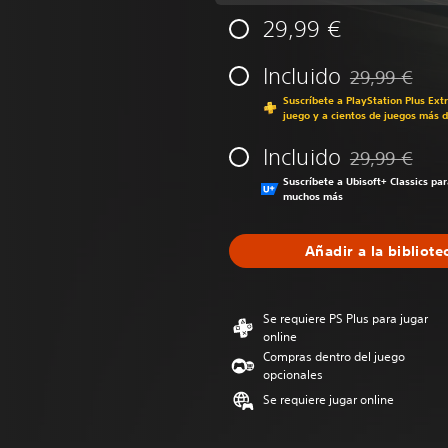
29,99 €
Incluido
29,99 €
Rebajado del p
Suscríbete a PlayStation Plus Ext
juego y a cientos de juegos más d
Incluido
29,99 €
Rebajado del p
Suscríbete a Ubisoft+ Classics pa
muchos más
Añadir a la bibliote
Se requiere PS Plus para jugar
online
Compras dentro del juego
opcionales
Se requiere jugar online