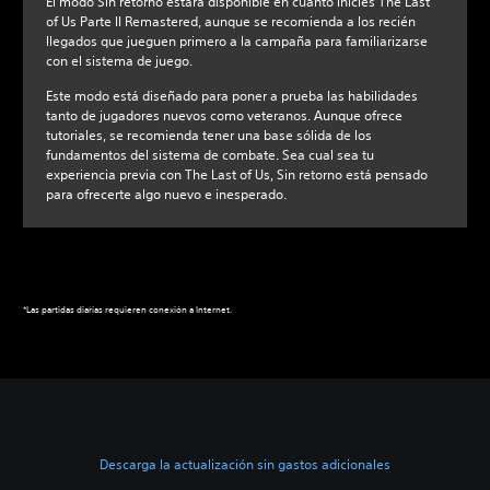
El modo Sin retorno estará disponible en cuanto inicies The Last
of Us Parte II Remastered, aunque se recomienda a los recién
llegados que jueguen primero a la campaña para familiarizarse
con el sistema de juego.
Este modo está diseñado para poner a prueba las habilidades
tanto de jugadores nuevos como veteranos. Aunque ofrece
tutoriales, se recomienda tener una base sólida de los
fundamentos del sistema de combate. Sea cual sea tu
experiencia previa con The Last of Us, Sin retorno está pensado
para ofrecerte algo nuevo e inesperado.
*Las partidas diarias requieren conexión a Internet.
Descarga la actualización sin gastos adicionales