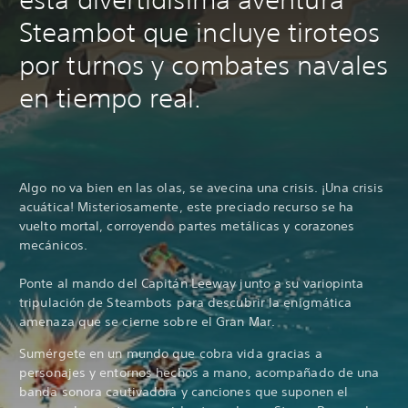
Steambot que incluye tiroteos
por turnos y combates navales
en tiempo real.
Algo no va bien en las olas, se avecina una crisis. ¡Una crisis
acuática! Misteriosamente, este preciado recurso se ha
vuelto mortal, corroyendo partes metálicas y corazones
mecánicos.
Ponte al mando del Capitán Leeway junto a su variopinta
tripulación de Steambots para descubrir la enigmática
amenaza que se cierne sobre el Gran Mar.
Sumérgete en un mundo que cobra vida gracias a
personajes y entornos hechos a mano, acompañado de una
banda sonora cautivadora y canciones que suponen el