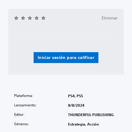
s
p
e
Eliminar
r
s
o
n
a
j
e
s
Iniciar sesión para calificar
p
r
i
n
c
i
p
Plataforma:
PS4, PS5
a
l
Lanzamiento:
8/8/2024
e
Editor:
s
THUNDERFUL PUBLISHING
.
Géneros:
Estrategia, Acción