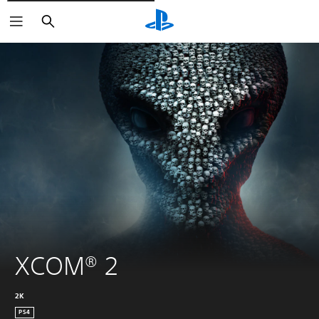
Buscar
XCOM® 2
2K
PS4