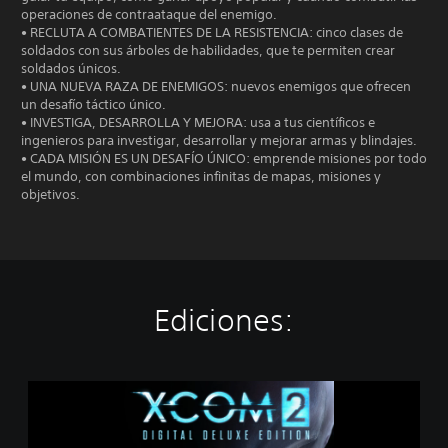
operaciones de contraataque del enemigo.
• RECLUTA A COMBATIENTES DE LA RESISTENCIA: cinco clases de
soldados con sus árboles de habilidades, que te permiten crear
soldados únicos.
• UNA NUEVA RAZA DE ENEMIGOS: nuevos enemigos que ofrecen
un desafío táctico único.
• INVESTIGA, DESARROLLA Y MEJORA: usa a tus científicos e
ingenieros para investigar, desarrollar y mejorar armas y blindajes.
• CADA MISIÓN ES UN DESAFÍO ÚNICO: emprende misiones por todo
el mundo, con combinaciones infinitas de mapas, misiones y
objetivos.
Ediciones:
X
C
O
M