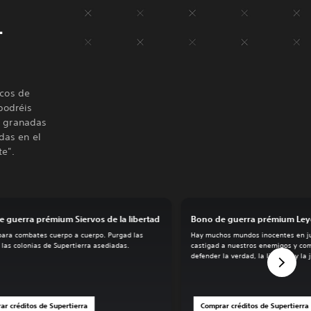
L
icos de
podréis
o granadas
das en el
te".
 guerra prémium Siervos de la libertad
Bono de guerra prémium Le
ara combates cuerpo a cuerpo. Purgad las
Hay muchos mundos inocentes en ju
 las colonias de Supertierra asediadas.
castigad a nuestros enemigos y c
defender la verdad, la libertad y la 
ar créditos de Supertierra
Comprar créditos de Supertierra