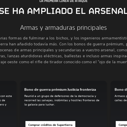
LA PRIMERA LÍNEA DE ATAQUE
SE HA AMPLIADO EL ARSENA
Armas y armaduras principales
rias formas de fulminar a los bichos, y los ingenieros armamentíst
ierra han añadido todavía más. Con los bonos de guerra prémium, 
ocenas de armas principales y secundarias a vuestro arsenal, com
as, lanzas aturdidoras eléctricas, ballestas e incluso armas inspira
vaje oeste como el rifle de tirador conocido como el "ojo de la muer
Bono de guerra prémium Justicia fronteriza
Bono de
 con este
Reunid a un grupo de defensores de la democracia y
Armaos p
s de
recorred las salvajes, indómitas y hostiles fronteras de
calles de
ero y
la galaxia para luchar.
Comprar créditos de Supertierra
Compr