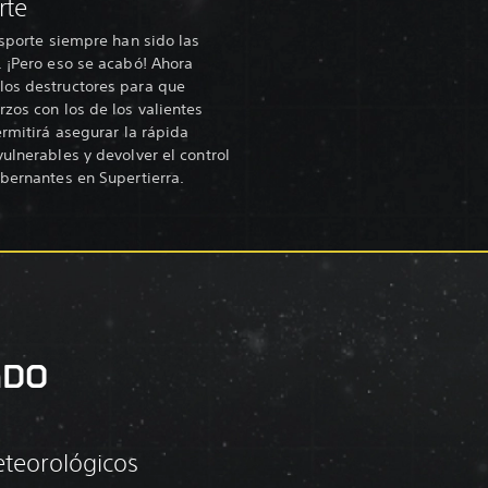
rte
nsporte siempre han sido las
. ¡Pero eso se acabó! Ahora
los destructores para que
zos con los de los valientes
ermitirá asegurar la rápida
ulnerables y devolver el control
obernantes en Supertierra.
ADO
teorológicos