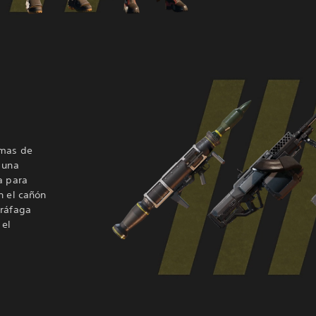
rmas de
 una
a para
n el cañón
 ráfaga
 el