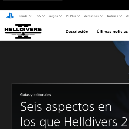
Tienda
PS5
Juegos
PS Plus
Accesorios
Noticias
As
Descripción
Últimas noticia
Guías y editoriales
Seis aspectos en
los que Helldivers 2