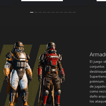
Armad
El juego o
conjuntos
desbloquea
Supertien
prémium. I
de jugado
como resis
daño arqu
los ataque