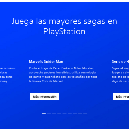
Juega las mayores sagas en
PlayStation
Marvel's Spider Man
Serie de 
ás icónicos
Ponte el traje de Peter Parker o Miles Morales,
Sigue el via
pistas
aprovecha poderes increíbles, utiliza tecnología
luego a salv
ada serie
de punta y balancéate con las telarañas por toda
repleto de 
phony
la Nueva York de Marvel.
dejó de ser 
Más información
Más info