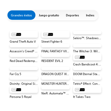
Grandes éxitos
Juego gratuito
Deportes
Indies
Sekiro™: Shadows Die Twice - Edición Juego del Año
Grand Theft Auto V
Street Fighter 6
Assassin's Creed® Odyssey
FINAL FANTASY VII REMAKE
The Witcher 3: Wild Hunt – Complete Edition
Red Dead Redemption 2
RESIDENT EVIL 2
Crash Bandicoot 4: It's About Time
Far Cry 5
DRAGON QUEST XI S: Ecos de un pasado perdido - Edición definitiva
DOOM Eternal Standard Edition
Divinity: Original Sin 2 - Definitive Edition PS4 & PS5
MONSTER HUNTER: WORLD™
Tetris® Effect: Connected
NieR: Automata™ Game of the YoRHa Edition
Persona 5 Royal
It Takes Two